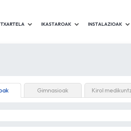
 TXARTELA
IKASTAROAK
INSTALAZIOAK
oak
Gimnasioak
Kirol medikunt