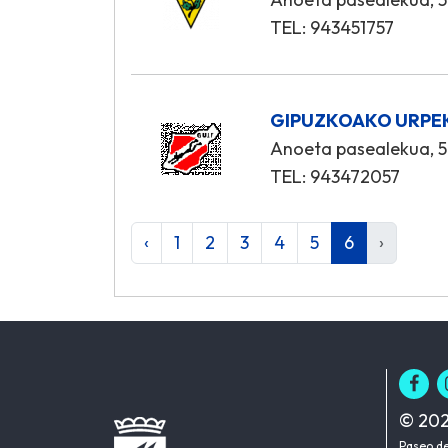
TEL: 943451757
GIPUZKOAKO URPE
Anoeta pasealekua, 5
TEL: 943472057
‹
1
2
3
4
5
6
›
© 202
Paseo de