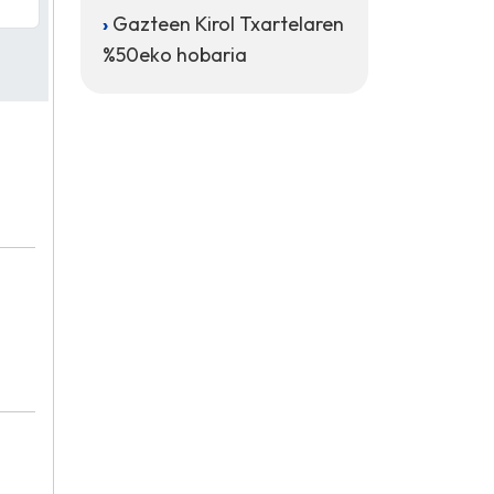
Gazteen Kirol Txartelaren
%50eko hobaria