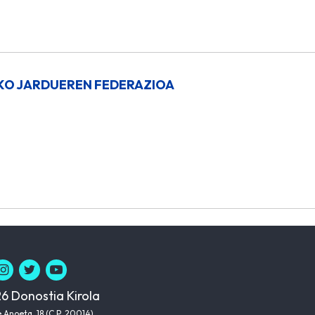
KO JARDUEREN FEDERAZIOA
6 Donostia Kirola
 Anoeta, 18 (C.P. 20014)