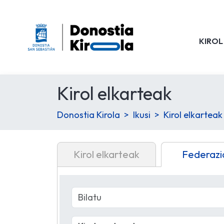
KIROL
Kirol elkarteak
Donostia Kirola
Ikusi
Kirol elkarteak
Kirol elkarteak
Federazi