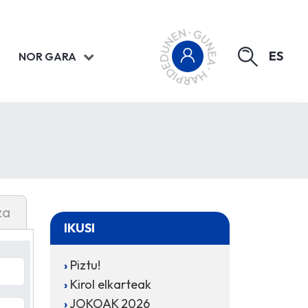
ES
NOR GARA
za
IKUSI
Piztu!
Kirol elkarteak
JOKOAK 2026