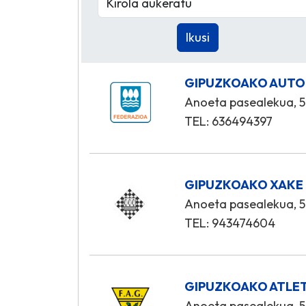
GIPUZKOAKO AUTO
Anoeta pasealekua, 5
TEL: 636494397
GIPUZKOAKO XAKE
Anoeta pasealekua, 5
TEL: 943474604
GIPUZKOAKO ATLE
Anoeta pasealekua, 5