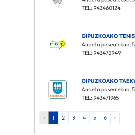
TEL: 943460124
GIPUZKOAKO TENIS
Anoeta pasealekua, 5
TEL: 943472949
GIPUZKOAKO TAEK
Anoeta pasealekua, 5
TEL: 943471965
‹
1
2
3
4
5
6
›