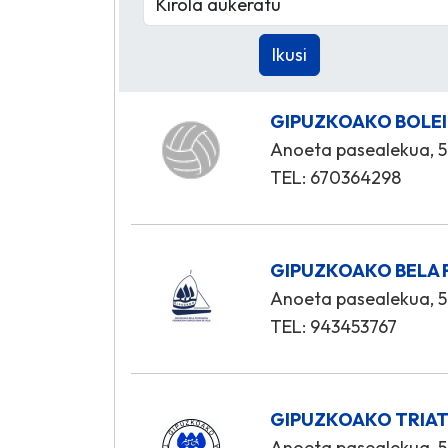
GIPUZKOAKO BOLEI
Anoeta pasealekua, 5
TEL: 670364298
GIPUZKOAKO BELA 
Anoeta pasealekua, 5
TEL: 943453767
GIPUZKOAKO TRIAT
Anoeta pasealekua, 5