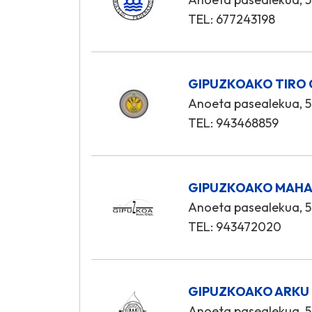
TEL: 677243198
GIPUZKOAKO TIRO 
Anoeta pasealekua, 5
TEL: 943468859
GIPUZKOAKO MAHAI
Anoeta pasealekua, 5
TEL: 943472020
GIPUZKOAKO ARKU 
Anoeta pasealekua, 5