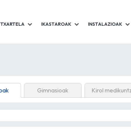
 TXARTELA
IKASTAROAK
INSTALAZIOAK
oak
Gimnasioak
Kirol medikunt