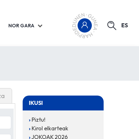
ES
NOR GARA
za
IKUSI
Piztu!
Kirol elkarteak
JOKOAK 2026