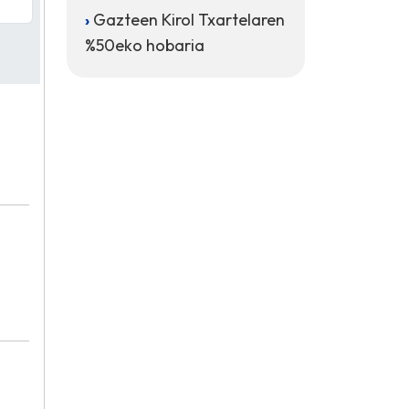
Gazteen Kirol Txartelaren
%50eko hobaria