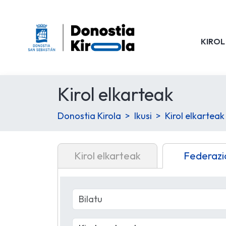
KIROL
Kirol elkarteak
Donostia Kirola
Ikusi
Kirol elkarteak
Kirol elkarteak
Federazi