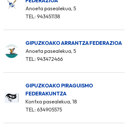
FEDERAZIOA
Anoeta pasealekua, 5
TEL: 943451138
GIPUZKOAKO ARRANTZA FEDERAZIOA
Anoeta pasealekua, 5
TEL: 943472466
GIPUZKOAKO PIRAGUISMO
FEDERAKUNTZA
Kontxa pasealekua, 18
TEL: 634905575