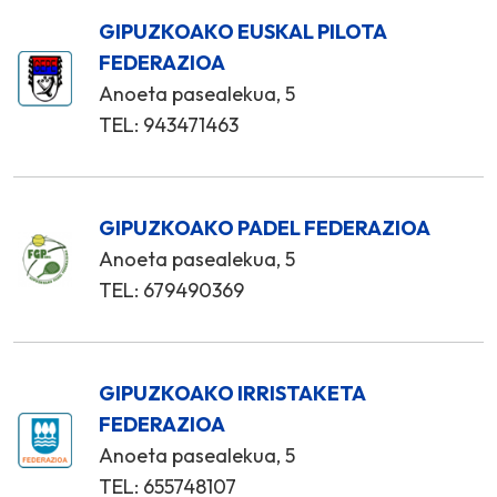
GIPUZKOAKO EUSKAL PILOTA
FEDERAZIOA
Anoeta pasealekua, 5
TEL: 943471463
GIPUZKOAKO PADEL FEDERAZIOA
Anoeta pasealekua, 5
TEL: 679490369
GIPUZKOAKO IRRISTAKETA
FEDERAZIOA
Anoeta pasealekua, 5
TEL: 655748107