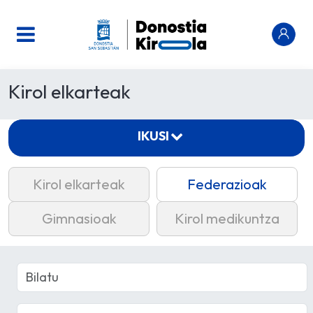
Kirol elkarteak
IKUSI
Kirol elkarteak
Federazioak
Gimnasioak
Kirol medikuntza