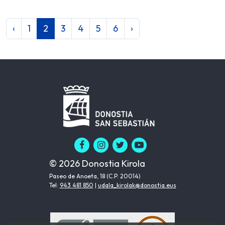
‹
1
2
3
4
5
6
›
© 2026 Donostia Kirola
Paseo de Anoeta, 18 (C.P. 20014)
Tel:
943 481 850
|
udala_kirolak@donostia.eus