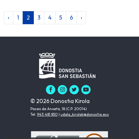
‹
1
2
3
4
5
6
›
© 2026 Donostia Kirola
Paseo de Anoeta, 18 (C.P. 20014)
Tel:
943 481 850
|
udala_kirolak@donostia.eus