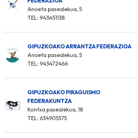
FEDERAZIOA
Anoeta pasealekua, 5
TEL: 943451138
GIPUZKOAKO ARRANTZA FEDERAZIOA
Anoeta pasealekua, 5
TEL: 943472466
GIPUZKOAKO PIRAGUISMO
FEDERAKUNTZA
Kontxa pasealekua, 18
TEL: 634905575