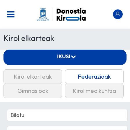
Kirol elkarteak
IKUSI
Kirol elkarteak
Federazioak
Gimnasioak
Kirol medikuntza