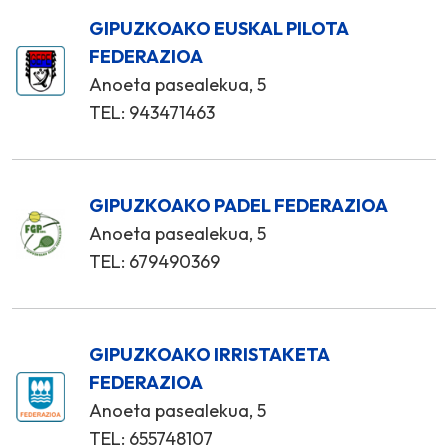
GIPUZKOAKO EUSKAL PILOTA
FEDERAZIOA
Anoeta pasealekua, 5
TEL: 943471463
GIPUZKOAKO PADEL FEDERAZIOA
Anoeta pasealekua, 5
TEL: 679490369
GIPUZKOAKO IRRISTAKETA
FEDERAZIOA
Anoeta pasealekua, 5
TEL: 655748107