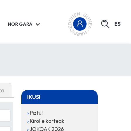
ES
NOR GARA
za
IKUSI
Piztu!
Kirol elkarteak
JOKOAK 2026