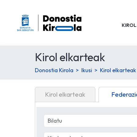
KIROL
Kirol elkarteak
Donostia Kirola
Ikusi
Kirol elkarteak
Kirol elkarteak
Federazi