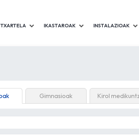
 TXARTELA
IKASTAROAK
INSTALAZIOAK
oak
Gimnasioak
Kirol medikunt