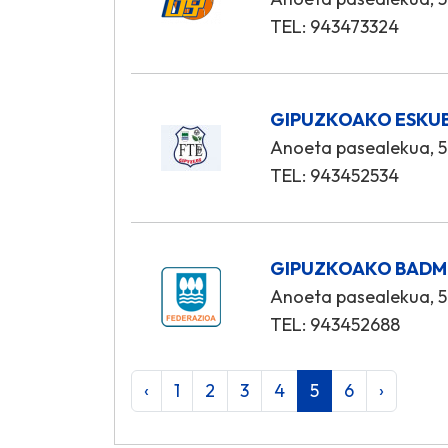
TEL: 943473324
GIPUZKOAKO ESKUB
Anoeta pasealekua, 5
TEL: 943452534
GIPUZKOAKO BADM
Anoeta pasealekua, 5
TEL: 943452688
‹
1
2
3
4
5
6
›