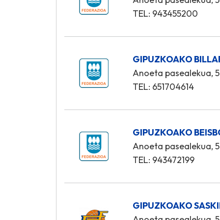
TEL: 943455200
GIPUZKOAKO BILLA
Anoeta pasealekua, 5
TEL: 651704614
GIPUZKOAKO BEISB
Anoeta pasealekua, 5
TEL: 943472199
GIPUZKOAKO SASKI
Anoeta pasealekua, 5