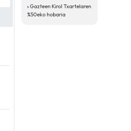
Gazteen Kirol Txartelaren
%50eko hobaria