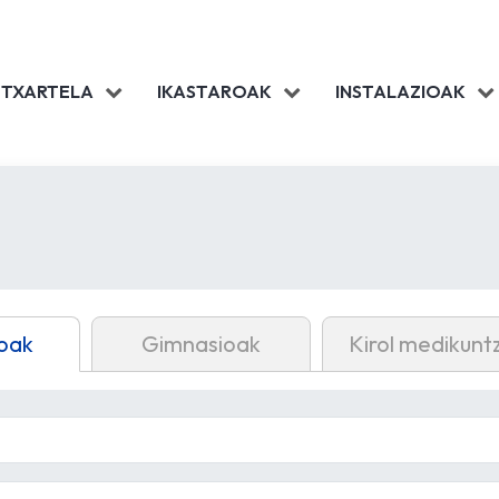
 TXARTELA
IKASTAROAK
INSTALAZIOAK
oak
Gimnasioak
Kirol medikunt