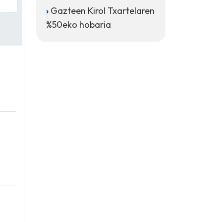
Gazteen Kirol Txartelaren
%50eko hobaria