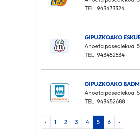
TEL: 943473324
GIPUZKOAKO ESKUB
Anoeta pasealekua, 5
TEL: 943452534
GIPUZKOAKO BADM
Anoeta pasealekua, 5
TEL: 943452688
‹
1
2
3
4
5
6
›