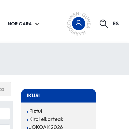
ES
NOR GARA
za
IKUSI
Piztu!
Kirol elkarteak
JOKOAK 2026