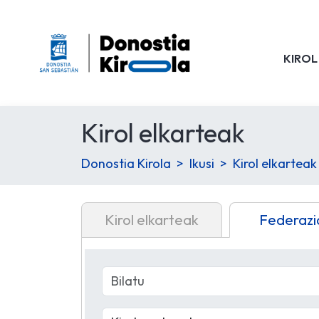
KIROL
Kirol elkarteak
Donostia Kirola
Ikusi
Kirol elkarteak
Kirol elkarteak
Federazi