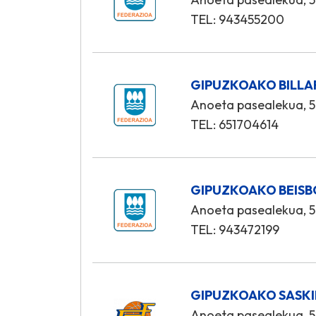
TEL: 943455200
GIPUZKOAKO BILLA
Anoeta pasealekua, 5
TEL: 651704614
GIPUZKOAKO BEISB
Anoeta pasealekua, 5
TEL: 943472199
GIPUZKOAKO SASKI
Anoeta pasealekua, 5