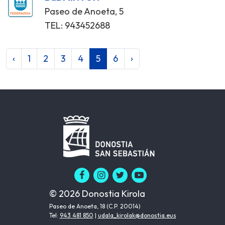
Paseo de Anoeta, 5
TEL: 943452688
‹
1
2
3
4
5
6
›
© 2026 Donostia Kirola
Paseo de Anoeta, 18 (C.P. 20014)
Tel:
943 481 850
|
udala_kirolak@donostia.eus