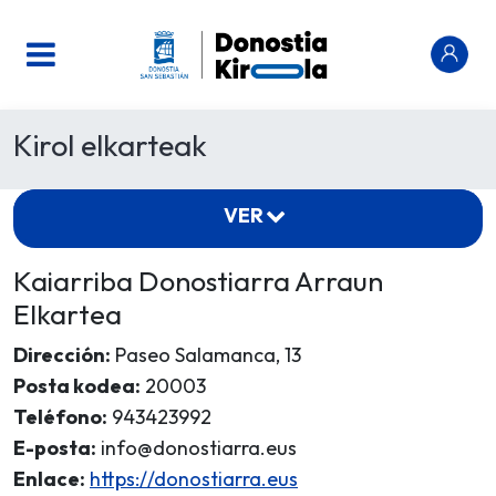
Kirol elkarteak
VER
Kaiarriba Donostiarra Arraun
Elkartea
Dirección:
Paseo Salamanca, 13
Posta kodea:
20003
Teléfono:
943423992
E-posta:
info@donostiarra.eus
Enlace:
https://donostiarra.eus