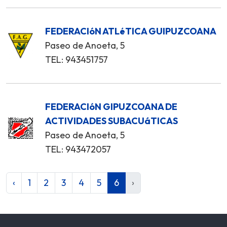
FEDERACIóN ATLéTICA GUIPUZCOANA
Paseo de Anoeta, 5
TEL: 943451757
FEDERACIóN GIPUZCOANA DE
ACTIVIDADES SUBACUáTICAS
Paseo de Anoeta, 5
TEL: 943472057
‹
1
2
3
4
5
6
›