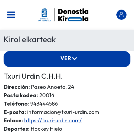
Kirol elkarteak
VER
Txuri Urdin C.H.H.
Dirección:
Paseo Anoeta, 24
Posta kodea:
20014
Teléfono:
943444586
E-posta:
informacion@txuri-urdin.com
Enlace:
https://txuri-urdin.com/
Deportes:
Hockey Hielo