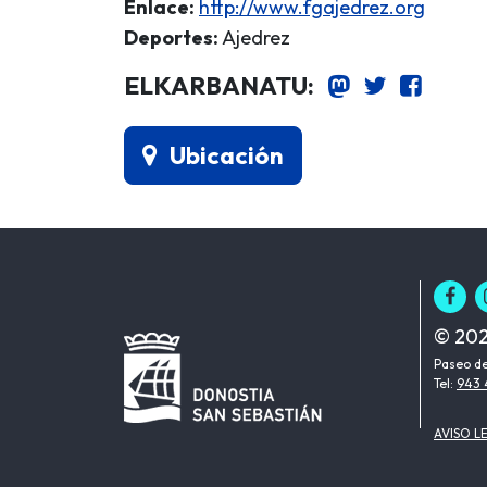
Enlace:
http://www.fgajedrez.org
Deportes:
Ajedrez
ELKARBANATU:
Ubicación
© 202
Paseo de
Tel:
943 
AVISO L