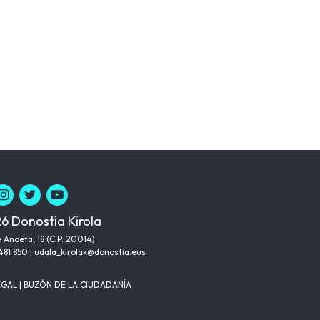
6 Donostia Kirola
 Anoeta, 18 (C.P. 20014)
481 850
|
udala_kirolak@donostia.eus
EGAL
|
BUZÓN DE LA CIUDADANÍA