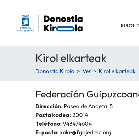
KIROL 
Kirol elkarteak
Donostia Kirola
Ver
Kirol elkarteak
Federación Guipuzcoan
Dirección:
Paseo de Anoeta, 5
Posta kodea:
20014
Teléfono:
943474604
E-posta:
xake@fgajedrez.org