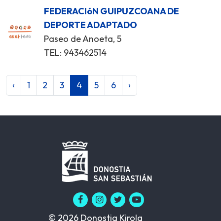
FEDERACIóN GUIPUZCOANA DE
DEPORTE ADAPTADO
Paseo de Anoeta, 5
TEL: 943462514
‹
1
2
3
4
5
6
›
© 2026 Donostia Kirola