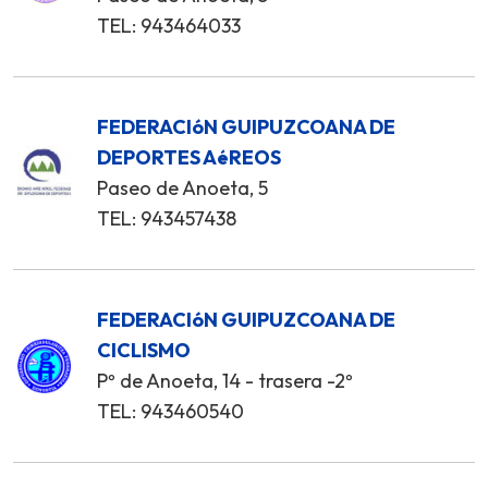
TEL: 943464033
FEDERACIóN GUIPUZCOANA DE
DEPORTES AéREOS
Paseo de Anoeta, 5
TEL: 943457438
FEDERACIóN GUIPUZCOANA DE
CICLISMO
Pº de Anoeta, 14 - trasera -2º
TEL: 943460540