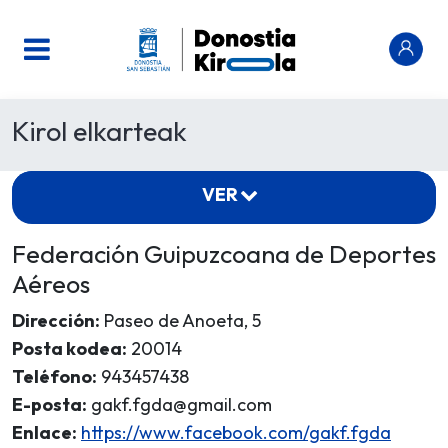
Kirol elkarteak
VER
Federación Guipuzcoana de Deportes
Aéreos
Dirección:
Paseo de Anoeta, 5
Posta kodea:
20014
Teléfono:
943457438
E-posta:
gakf.fgda@gmail.com
Enlace:
https://www.facebook.com/gakf.fgda