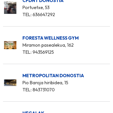
CFDNT DONOSTIA
Portuetxe, 53
TEL: 636647292
FORESTA WELLNESS GYM
Miramon pasealekua, 162
TEL: 943569125
METROPOLITAN DONOSTIA
Pio Baroja hiribidea, 15
TEL: 843731070