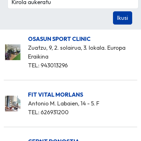
OSASUN SPORT CLINIC
Zuatzu, 9, 2. solairua, 3. lokala. Europa
Eraikina
TEL: 943013296
FIT VITAL MORLANS
Antonio M. Labaien, 14 - 5. F
TEL: 626931200