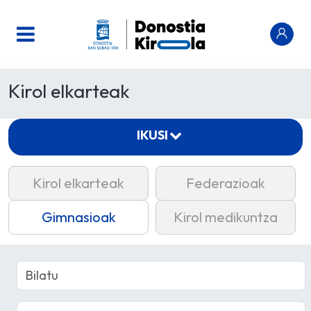
Kirol elkarteak
IKUSI
Kirol elkarteak
Federazioak
Gimnasioak
Kirol medikuntza