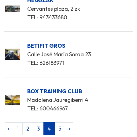
HEGALAK
Cervantes plaza, 2 zk
TEL: 943433680
BETIFIT GROS
Calle José María Soroa 23
TEL: 626183971
BOX TRAINING CLUB
Madalena Jauregiberri 4
TEL: 600466967
‹
1
2
3
4
5
›