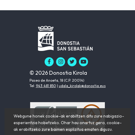
© 2026 Donostia Kirola
Paseo de Anoeta, 18 (C.P. 20014)
Tel:
943 481 850
|
udala_kirolak@donostia.eus
Webgune honek cookie-ak erabiltzen ditu zure nabigazio-
esperientzia hobetzeko. Ohar hau onartuz gero, cookie-
ak erabiltzeko zure baimen esplizitua ematen diguzu.