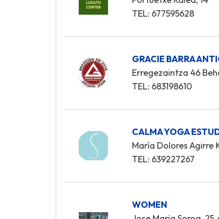
TEL: 677595628
GRACIE BARRA ANT
Erregezaintza 46 Be
TEL: 683198610
CALMA YOGA ESTU
María Dolores Agirre K
TEL: 639227267
WOMEN
Jose Maria Soroa, 25,