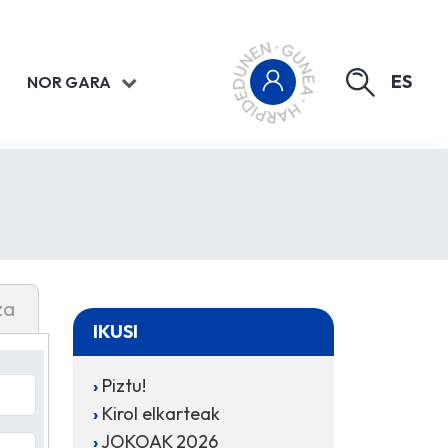
ES
NOR GARA
za
IKUSI
Piztu!
Kirol elkarteak
JOKOAK 2026