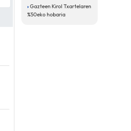
Gazteen Kirol Txartelaren
%50eko hobaria