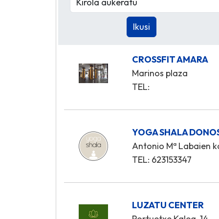
CROSSFIT AMARA
Marinos plaza
TEL:
YOGA SHALA DONO
Antonio Mª Labaien kal
TEL: 623153347
LUZATU CENTER
Portuetxe Kalea, 14