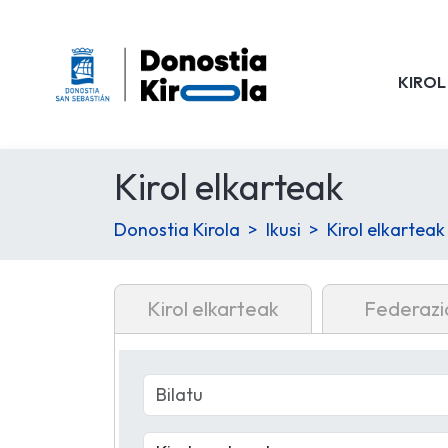
KIROL
Kirol elkarteak
Donostia Kirola
Ikusi
Kirol elkarteak
Kirol elkarteak
Federazi