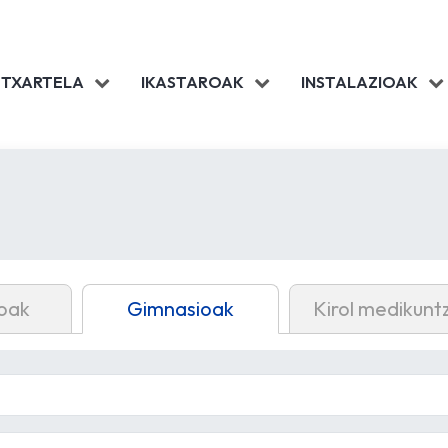
 TXARTELA
IKASTAROAK
INSTALAZIOAK
oak
Gimnasioak
Kirol medikunt