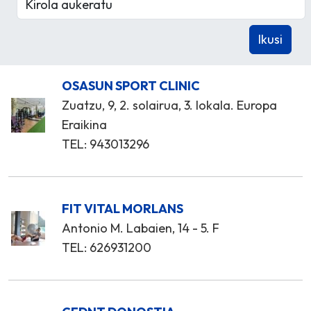
OSASUN SPORT CLINIC
Zuatzu, 9, 2. solairua, 3. lokala. Europa
Eraikina
TEL: 943013296
FIT VITAL MORLANS
Antonio M. Labaien, 14 - 5. F
TEL: 626931200