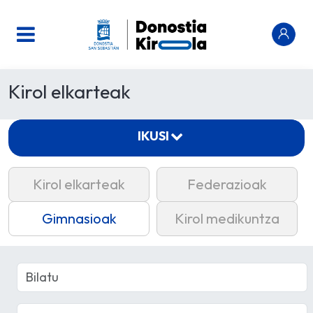
Kirol elkarteak
IKUSI
Kirol elkarteak
Federazioak
Gimnasioak
Kirol medikuntza