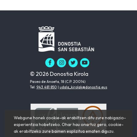
© 2026 Donostia Kirola
Paseo de Anoeta, 18 (C.P. 20014)
Tel:
943 481 850
|
udala_kirolak@donostia.eus
Webgune honek cookie-ak erabiltzen ditu zure nabigazio-
esperientzia hobetzeko. Ohar hau onartuz gero, cookie-
ak erabiltzeko zure baimen esplizitua ematen diguzu.