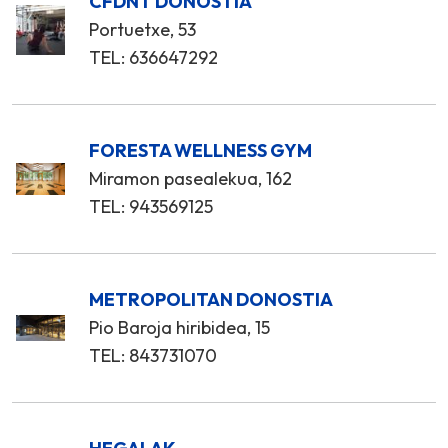
CFDNT DONOSTIA
Portuetxe, 53
TEL: 636647292
FORESTA WELLNESS GYM
Miramon pasealekua, 162
TEL: 943569125
METROPOLITAN DONOSTIA
Pio Baroja hiribidea, 15
TEL: 843731070