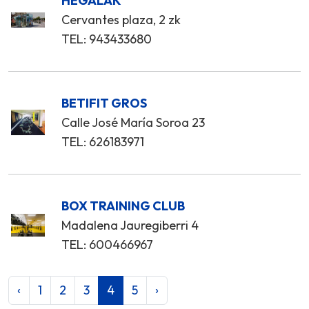
HEGALAK
Cervantes plaza, 2 zk
TEL: 943433680
BETIFIT GROS
Calle José María Soroa 23
TEL: 626183971
BOX TRAINING CLUB
Madalena Jauregiberri 4
TEL: 600466967
‹
1
2
3
4
5
›