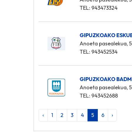
TEL: 943473324
GIPUZKOAKO ESKUB
Anoeta pasealekua, 5
TEL: 943452534
GIPUZKOAKO BADM
Anoeta pasealekua, 5
TEL: 943452688
‹
1
2
3
4
5
6
›