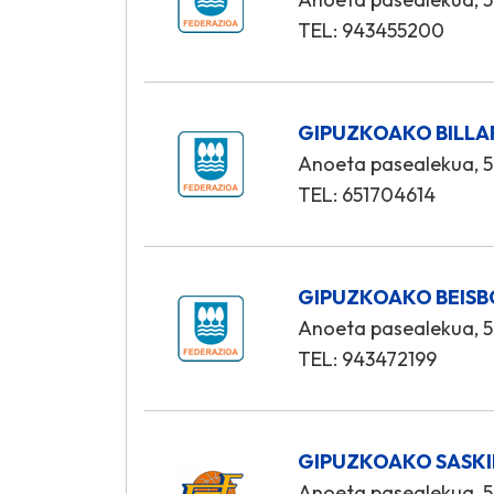
TEL: 943455200
GIPUZKOAKO BILLA
Anoeta pasealekua, 5
TEL: 651704614
GIPUZKOAKO BEISB
Anoeta pasealekua, 5
TEL: 943472199
GIPUZKOAKO SASKI
Anoeta pasealekua, 5