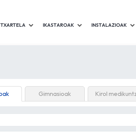
 TXARTELA
IKASTAROAK
INSTALAZIOAK
oak
Gimnasioak
Kirol medikunt