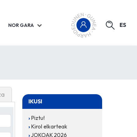
ES
NOR GARA
za
IKUSI
Piztu!
Kirol elkarteak
JOKOAK 2026