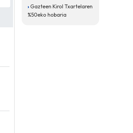
Gazteen Kirol Txartelaren
%50eko hobaria