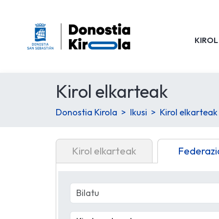
KIROL
Kirol elkarteak
Donostia Kirola
Ikusi
Kirol elkarteak
Kirol elkarteak
Federazi