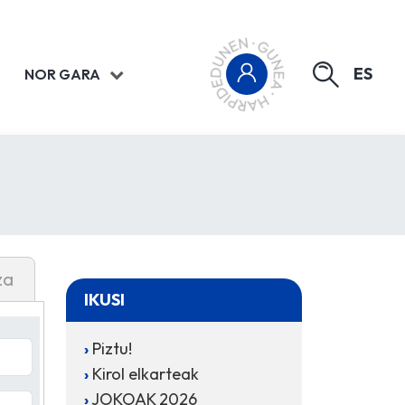
ES
NOR GARA
za
IKUSI
Piztu!
Kirol elkarteak
JOKOAK 2026