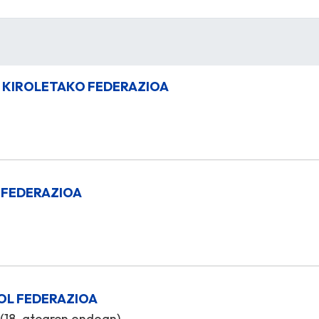
 KIROLETAKO FEDERAZIOA
 FEDERAZIOA
OL FEDERAZIOA
 (18. atearen ondoan)