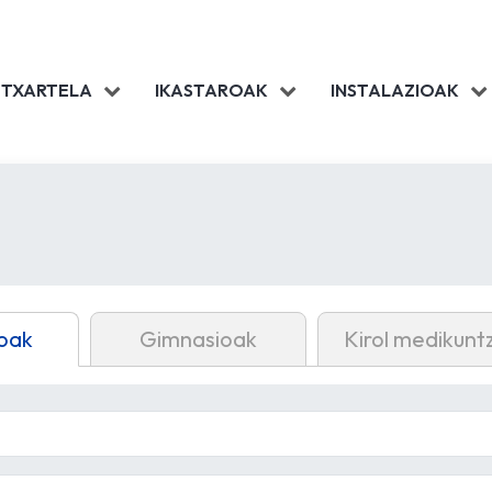
 TXARTELA
IKASTAROAK
INSTALAZIOAK
oak
Gimnasioak
Kirol medikunt