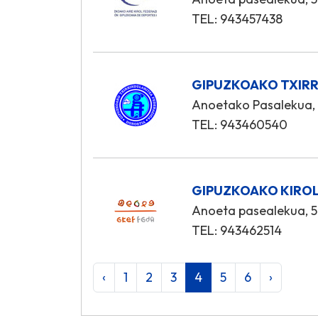
TEL: 943457438
GIPUZKOAKO TXIRR
Anoetako Pasalekua, 1
TEL: 943460540
GIPUZKOAKO KIROL
Anoeta pasealekua, 5
TEL: 943462514
‹
1
2
3
4
5
6
›