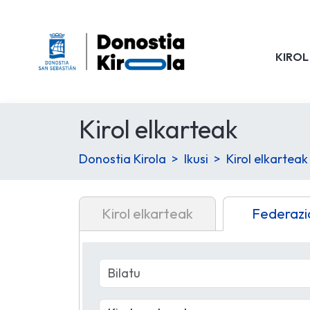
KIROL
Kirol elkarteak
Donostia Kirola
Ikusi
Kirol elkarteak
Kirol elkarteak
Federazi