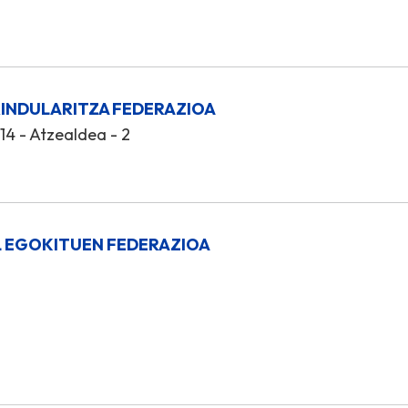
INDULARITZA FEDERAZIOA
4 - Atzealdea - 2
 EGOKITUEN FEDERAZIOA