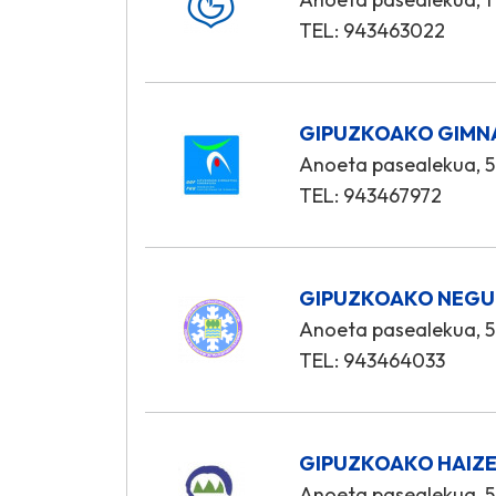
TEL: 943463022
GIPUZKOAKO GIMNA
Anoeta pasealekua, 5
TEL: 943467972
GIPUZKOAKO NEGU
Anoeta pasealekua, 5
TEL: 943464033
GIPUZKOAKO HAIZE
Anoeta pasealekua, 5