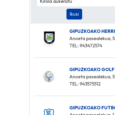
GIPUZKOAKO HERRI
Anoeta pasealekua, 5
TEL: 943472574
GIPUZKOAKO GOLF
Anoeta pasealekua, 5
TEL: 943575512
GIPUZKOAKO FUTB
Anoeta pasealekua, 1