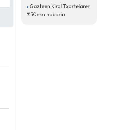
Gazteen Kirol Txartelaren
%50eko hobaria