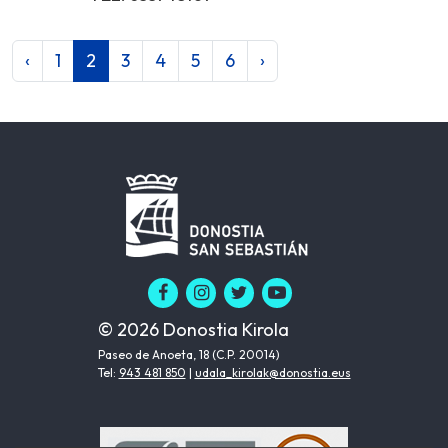
‹
1
2
3
4
5
6
›
© 2026 Donostia Kirola
Paseo de Anoeta, 18 (C.P. 20014)
Tel:
943 481 850
|
udala_kirolak@donostia.eus