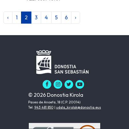
‹
1
2
3
4
5
6
›
© 2026 Donostia Kirola
Paseo de Anoeta, 18 (C.P. 20014)
Tel:
943 481 850
|
udala_kirolak@donostia.eus