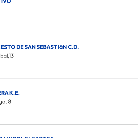
TIVO
STO DE SAN SEBASTIáN C.D.
bal,13
RA K.E.
ga, 8