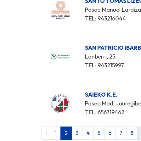
SANTO TOMAS LIZE
Paseo Manuel Lardizab
TEL: 943216044
SAN PATRICIO IBARB
Lanberri, 25
TEL: 943215997
SAIEKO K.E.
Paseo Mad. Jauregiber
TEL: 656719462
‹
1
2
3
4
5
6
7
8