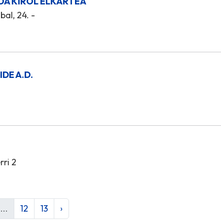
OA KIROL ELKARTEA
al, 24. -
IDE A.D.
ri 2
...
12
13
›