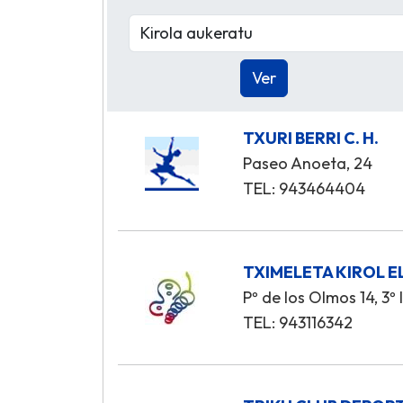
TXURI BERRI C. H.
Paseo Anoeta, 24
TEL: 943464404
TXIMELETA KIROL 
Pº de los Olmos 14, 3º 
TEL: 943116342