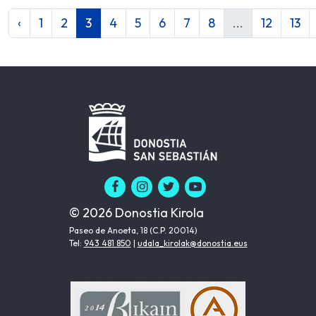
‹
1
2
3
4
5
6
7
8
...
12
13
© 2026 Donostia Kirola
Paseo de Anoeta, 18 (C.P. 20014)
Tel:
943 481 850
|
udala_kirolak@donostia.eus