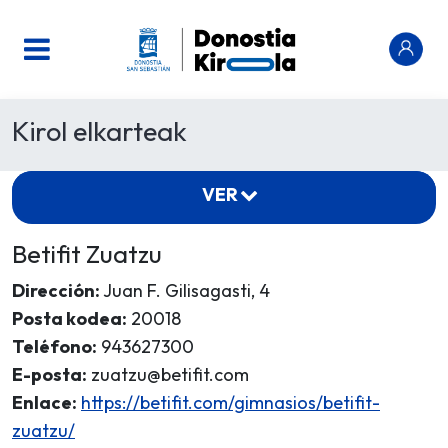
Kirol elkarteak
VER
Betifit Zuatzu
Dirección:
Juan F. Gilisagasti, 4
Posta kodea:
20018
Teléfono:
943627300
E-posta:
zuatzu@betifit.com
Enlace:
https://betifit.com/gimnasios/betifit-
zuatzu/