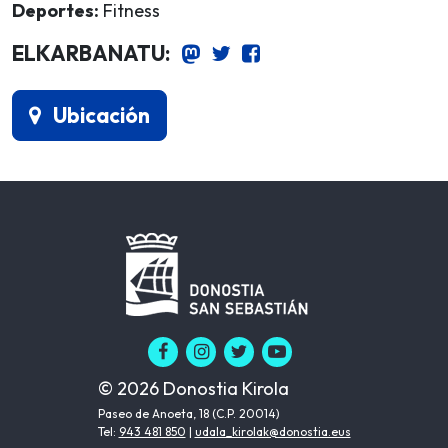
Deportes:
Fitness
ELKARBANATU:
Ubicación
© 2026 Donostia Kirola
Paseo de Anoeta, 18 (C.P. 20014)
Tel:
943 481 850
|
udala_kirolak@donostia.eus