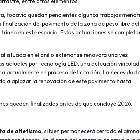
arrastre, entre otros elementos.
iva, todavía quedan pendientes algunos trabajos menor
 finalización del pavimento de la zona de peso libre del
el trineo en este espacio. Estas actuaciones se completa
cial situada en el anillo exterior se renovará una vez
rias actuales por tecnología LED, una actuación vincula
ca actualmente en proceso de licitación. La necesidad 
ado a aplazar la renovación de este pavimento hasta
ones queden finalizadas antes de que concluya 2026.
sta de atletismo,
si bien permanecerá cerrado el gimna
abajos pendientes. En el caso del gimnasio, se prevé que 