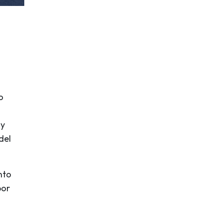
o
 y
del
nto
por