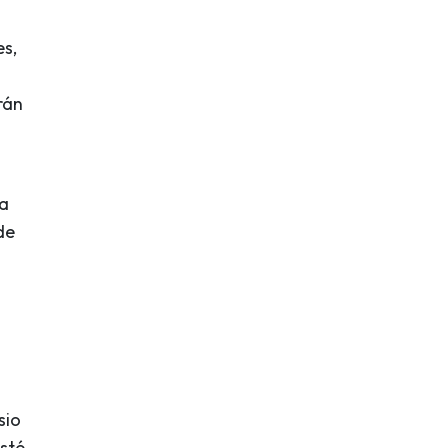
es,
rán
da
de
sio
esté