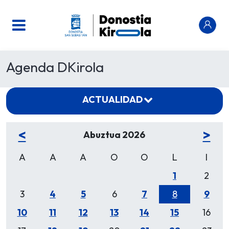
Agenda DKirola
ACTUALIDAD
<
>
Abuztua 2026
A
A
A
O
O
L
I
1
2
3
4
5
6
7
8
9
10
11
12
13
14
15
16