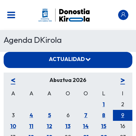
Agenda DKirola
ACTUALIDAD
<
>
Abuztua 2026
A
A
A
O
O
L
I
1
2
3
4
5
6
7
8
9
10
11
12
13
14
15
16