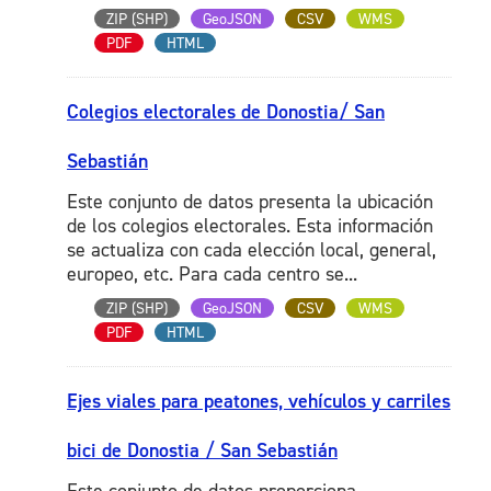
ZIP (SHP)
GeoJSON
CSV
WMS
PDF
HTML
Colegios electorales de Donostia/ San
Sebastián
Este conjunto de datos presenta la ubicación
de los colegios electorales. Esta información
se actualiza con cada elección local, general,
europeo, etc. Para cada centro se...
ZIP (SHP)
GeoJSON
CSV
WMS
PDF
HTML
Ejes viales para peatones, vehículos y carriles
bici de Donostia / San Sebastián