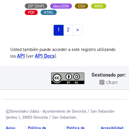
ZIP (SHP)
GeoJSON
CSV
WMS
PDF
HTML
1
2
»
Usted también puede acceder a este registro utilizando
API
API Docs
los
(ver
).
Gestionado por:
©Donostiako Udala - Ayuntamiento de Donostia / San Sebastián
Ijentea 1, 20003 Donostia / San Sebastián.
Aviso
Política de
Política de
Accesibilidad