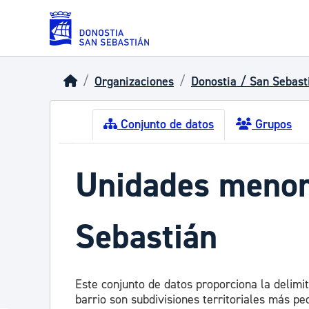
Skip to main content
Organizaciones
Donostia / San Sebast
Conjunto de datos
Grupos
Unidades menore
Sebastián
Este conjunto de datos proporciona la delim
barrio son subdivisiones territoriales más peq