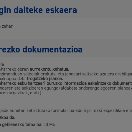
gin daiteke eskaera
Kultura
n zehar
rezko dokumentazioa
Turismoa
ia
eharreko obren
aurrekontu xehatua.
ezimenduan salgaiak erakutsi eta jendeari saltzeko azalera erabilga
txikiagoa dela
frogatzeko planoa.
eharreko esku hartzeari buruzko informazioa eskaintzeko dokument
anoaren eta sekzioaren egungo/aldaketa ondorengo egoeren planoak
aren argazkiak, etab.)
zapide honetan zehaztutako formularioa edo inprimaki espezifikoa era
litatea
Udal administrazioa
zkoa da.
teak
Iragarki ofizialen taula
n gehienezko tamaina:
50 Mb