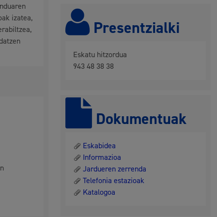
enduaren
hondakinak eta ingurumena
ak izatea,
Presentzialki
rabiltzea,
ndatzen
Eskatu hitzordua
943 48 38 38
Dokumentuak
 eta enplegua
Eskabidea
Informazioa
in
Jardueren zerrenda
Telefonia estazioak
Katalogoa
skubideak eta bizikidetza