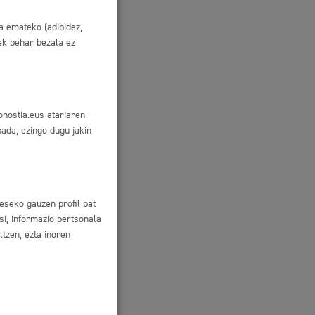
etatik
a emateko (adibidez,
uek behar bezala ez
nikazioa
onostia.eus atariaren
bada, ezingo dugu jakin
eseko gauzen profil bat
si, informazio pertsonala
tzen, ezta inoren
in Batzuen
Azken