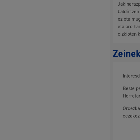
Jakinarazp
Mugikortasuna
baldintzen
ez eta mug
eta oro ha
dizkioten 
Herritarren segurtasuna eta larrialdiak
Zeinek
Interes
Osasun publikoa, animaliak eta kontsumoa
Beste p
Horreta
Ordezka
dezakez
Haurrak eta gazteak