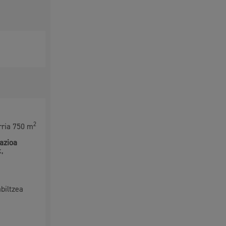
2
rria 750 m
azioa
,
biltzea
Izapideen katalogoa