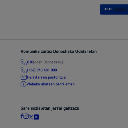
Aurkibid
Komunika zaitez Donostiako Udalarekin
(doan Donostiatik)
010
(+34) 943 481 000
Herritarren postontzia
Webeko akatsen berri eman
Sare sozialetan jarrai gaitzazu