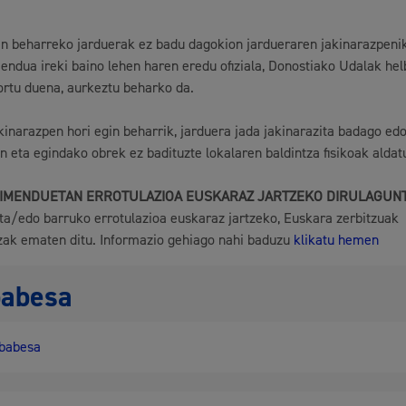
n beharreko jarduerak ez badu dagokion jardueraren jakinarazpenik
endua ireki baino lehen haren eredu ofiziala, Donostiako Udalak he
ortu duena, aurkeztu beharko da.
kinarazpen hori egin beharrik, jarduera jada jakinarazita badago edo
in eta egindako obrek ez badituzte lokalaren baldintza fisikoak aldat
IMENDUETAN ERROTULAZIOA EUSKARAZ JARTZEKO DIRULAGUN
a/edo barruko errotulazioa euskaraz jartzeko, Euskara zerbitzuak
zak ematen ditu. Informazio gehiago nahi baduzu
klikatu hemen
babesa
babesa