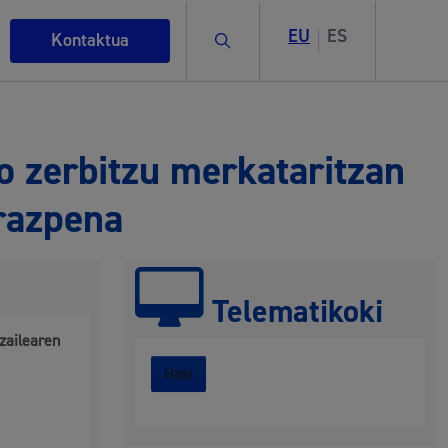
EU
ES
Bilatu
Kontaktua
o zerbitzu merkataritzan
arazpena
Telematikoki
zailearen
rigintza
Hasi