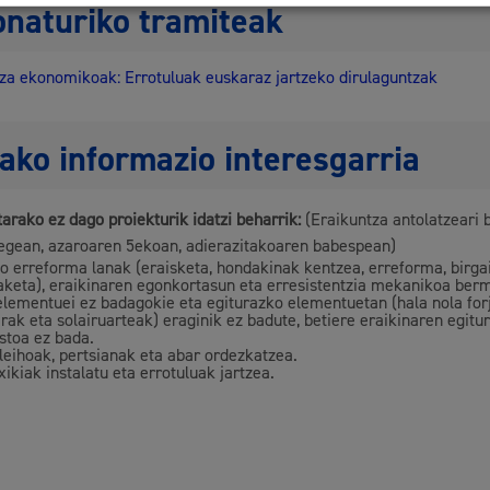
onaturiko tramiteak
za ekonomikoak: Errotuluak euskaraz jartzeko dirulaguntzak
ako informazio interesgarria
arako ez dago proiekturik idatzi beharrik:
(Eraikuntza antolatzeari 
egean, azaroaren 5ekoan, adierazitakoaren babespean)
o erreforma lanak (eraisketa, hondakinak kentzea, erreforma, birga
aketa), eraikinaren egonkortasun eta erresistentzia mekanikoa ber
elementuei ez badagokie eta egiturazko elementuetan (hala nola for
erak eta solairuarteak) eraginik ez badute, betiere eraikinaren egitu
stoa ez bada.
 leihoak, pertsianak eta abar ordezkatzea.
xikiak instalatu eta errotuluak jartzea.