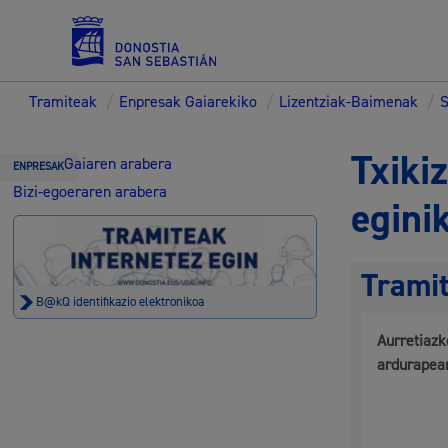
Tramiteak
/
Enpresak Gaiarekiko
/
Lizentziak-Baimenak
/
S
Zerbitzuak
Txiki
Gaiaren arabera
ENPRESAK
Bizi-egoeraren arabera
egini
Errolda eta gai pertsonalak
Trami
B@kQ identifikazio elektronikoa
Aurretiazk
Gizarte-zerbitzuak
ardurapea