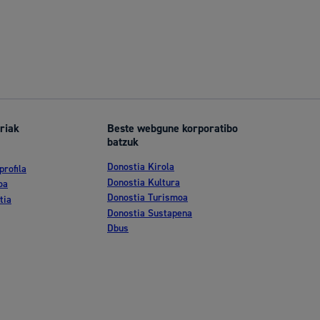
riak
Beste webgune korporatibo
batzuk
Donostia Kirola
profila
Donostia Kultura
oa
Donostia Turismoa
tia
Donostia Sustapena
Dbus