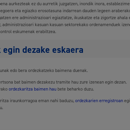
ena aurkezteak ez du aurretik juzgatzen, inondik inora, establezim
Gune publikoa, 
 egoera eta egiazko erosotasuna indarrean dauden legeen araberako
atzen ere administrazioari egiaztatze, ikuskatze eta zigortze ahala e
r, administrazioari kasuan kasuan sektorekako ordenamenduek ize
kontrol eskumenak erabiltzea.
Euskara
 egin dezake eskaera
dunak edo bera ordezkatzeko baimena duenak.
Garapen ekonomikoa
ertsona bat baimen dezakezu tramite hau zure izenean egin dezan.
rako
ordezkaritza baimen hau
bete beharko duzu.
ritza iraunkorragoa eman nahi baduzu,
ordezkarien erregistroan
eg
u.
Berdintasuna, giza e