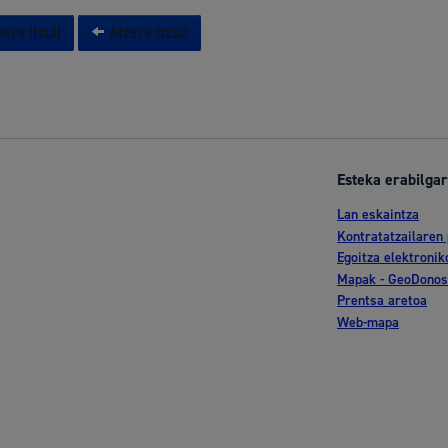
era itzuli
Atzera itzuli
Esteka erabilgar
Lan eskaintza
Kontratatzailaren 
Egoitza elektronik
Mapak - GeoDonos
Prentsa aretoa
Web-mapa