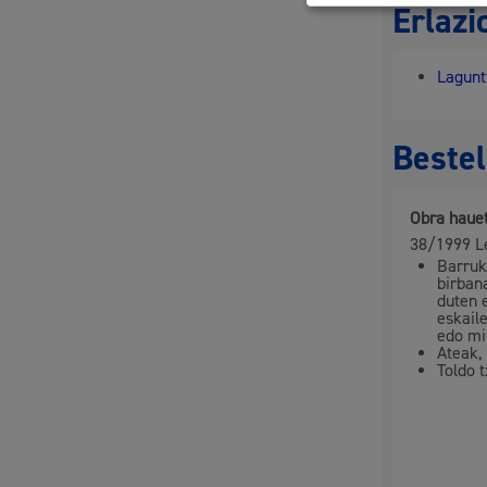
Erlazi
Lagunt
Bestel
Obra hauet
38/1999 L
Barruk
birban
duten 
eskail
edo mi
Ateak,
Toldo t