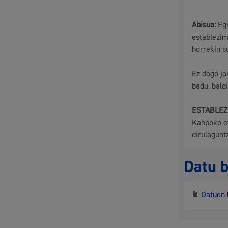
Abisua:
Egi
establezim
horrekin s
Ez dago ja
badu, bald
ESTABLEZ
Kanpoko et
dirulagunt
Datu 
Datuen 