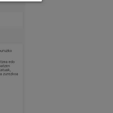
buruzko
itzea edo
matzen
jatuak,
ra zurezkoa