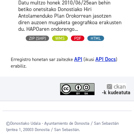
Datu multzo honek 2010/06/25ean behin
betiko onetsitako Donostiako Hiri
Antolamenduko Plan Orokorrean jasotzen
diren auzoen mugaketa geografikoa erakusten
du. HAPOaren ondorengo...
ZIP (SHP)
WMS
PDF
HTML
API
API Docs
Erregistro honetan sar zaitezke
(ikusi
)
erabiliz.
-k kudeatuta
©Donostiako Udala - Ayuntamiento de Donostia / San Sebastián
Ijentea 1, 20003 Donostia / San Sebastián.