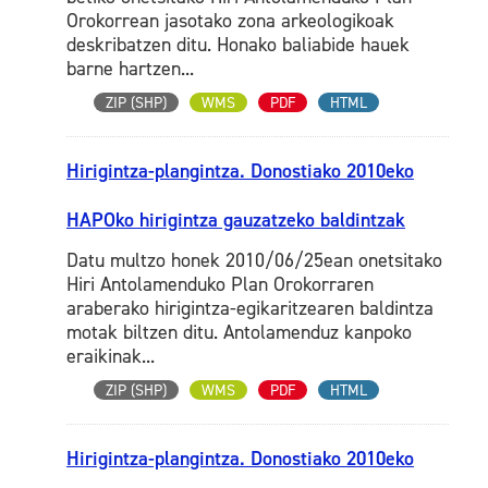
Orokorrean jasotako zona arkeologikoak
deskribatzen ditu. Honako baliabide hauek
barne hartzen...
ZIP (SHP)
WMS
PDF
HTML
Hirigintza-plangintza. Donostiako 2010eko
HAPOko hirigintza gauzatzeko baldintzak
Datu multzo honek 2010/06/25ean onetsitako
Hiri Antolamenduko Plan Orokorraren
araberako hirigintza-egikaritzearen baldintza
motak biltzen ditu. Antolamenduz kanpoko
eraikinak...
ZIP (SHP)
WMS
PDF
HTML
Hirigintza-plangintza. Donostiako 2010eko