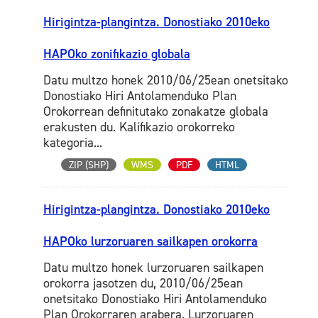
Hirigintza-plangintza. Donostiako 2010eko
HAPOko zonifikazio globala
Datu multzo honek 2010/06/25ean onetsitako
Donostiako Hiri Antolamenduko Plan
Orokorrean definitutako zonakatze globala
erakusten du. Kalifikazio orokorreko
kategoria...
ZIP (SHP)
WMS
PDF
HTML
Hirigintza-plangintza. Donostiako 2010eko
HAPOko lurzoruaren sailkapen orokorra
Datu multzo honek lurzoruaren sailkapen
orokorra jasotzen du, 2010/06/25ean
onetsitako Donostiako Hiri Antolamenduko
Plan Orokorraren arabera. Lurzoruaren