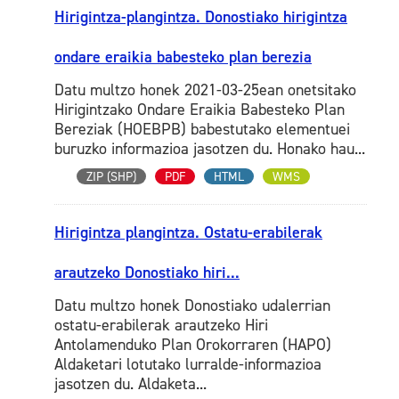
Hirigintza-plangintza. Donostiako hirigintza
ondare eraikia babesteko plan berezia
Datu multzo honek 2021-03-25ean onetsitako
Hirigintzako Ondare Eraikia Babesteko Plan
Bereziak (HOEBPB) babestutako elementuei
buruzko informazioa jasotzen du. Honako hau...
ZIP (SHP)
PDF
HTML
WMS
Hirigintza plangintza. Ostatu-erabilerak
arautzeko Donostiako hiri...
Datu multzo honek Donostiako udalerrian
ostatu-erabilerak arautzeko Hiri
Antolamenduko Plan Orokorraren (HAPO)
Aldaketari lotutako lurralde-informazioa
jasotzen du. Aldaketa...