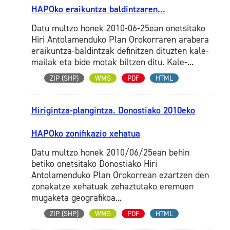
HAPOko eraikuntza baldintzaren...
Datu multzo honek 2010-06-25ean onetsitako
Hiri Antolamenduko Plan Orokorraren arabera
eraikuntza-baldintzak definitzen dituzten kale-
mailak eta bide motak biltzen ditu. Kale-...
ZIP (SHP)
WMS
PDF
HTML
Hirigintza-plangintza. Donostiako 2010eko
HAPOko zonifikazio xehatua
Datu multzo honek 2010/06/25ean behin
betiko onetsitako Donostiako Hiri
Antolamenduko Plan Orokorrean ezartzen den
zonakatze xehatuak zehaztutako eremuen
mugaketa geografikoa...
ZIP (SHP)
WMS
PDF
HTML