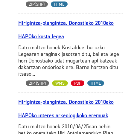
ZIP(SHP)
HTML
Hirigintza-plangintza. Donostiako 2010eko
HAPOko kosta legea
Datu multzo honek Kostaldeei buruzko
Legearen eraginak jasotzen ditu, bai eta lege
hori Donostiako udal-mugartean aplikatzeak
dakartzan ondorioak ere. Barne hartzen ditu
itsaso...
ZIP (SHP)
WMS
PDF
HTML
Hirigintza-plangintza. Donostiako 2010eko
HAPOko interes arkeologikoko eremuak
Datu multzo honek 2010/06/25ean behin
betiko onetsitako Hiri Antolamenduko Plan