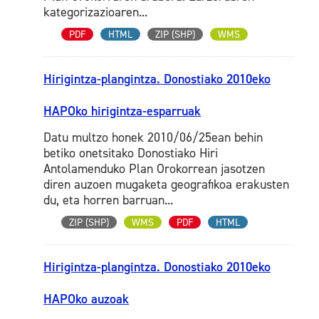
kategorizazioaren...
PDF
HTML
ZIP (SHP)
WMS
Hirigintza-plangintza. Donostiako 2010eko
HAPOko hirigintza-esparruak
Datu multzo honek 2010/06/25ean behin
betiko onetsitako Donostiako Hiri
Antolamenduko Plan Orokorrean jasotzen
diren auzoen mugaketa geografikoa erakusten
du, eta horren barruan...
ZIP (SHP)
WMS
PDF
HTML
Hirigintza-plangintza. Donostiako 2010eko
HAPOko auzoak