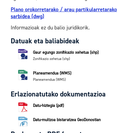
Plano orokorretarako / arau partikularretarako
sarbidea (dwg)
Informazioak ez du balio juridikorik.
Datuak eta baliabideak
Gaur egungo zonifikazio xehetua (shp)
Zonifikazio xehetua (shp)
Planeamendua (WMS)
Planeamendua (WMS)
Erlazionatutako dokumentazioa
Datu-hiztegia (pdf)
Datu-multzoa bistaratzea GeoDonostian