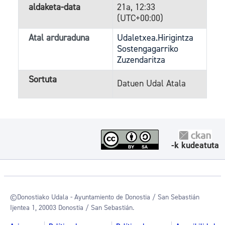
aldaketa-data
21a, 12:33
(UTC+00:00)
Atal arduraduna
Udaletxea.Hirigintza
Sostengagarriko
Zuzendaritza
Sortuta
Datuen Udal Atala
-k kudeatuta
©Donostiako Udala - Ayuntamiento de Donostia / San Sebastián
Ijentea 1, 20003 Donostia / San Sebastián.