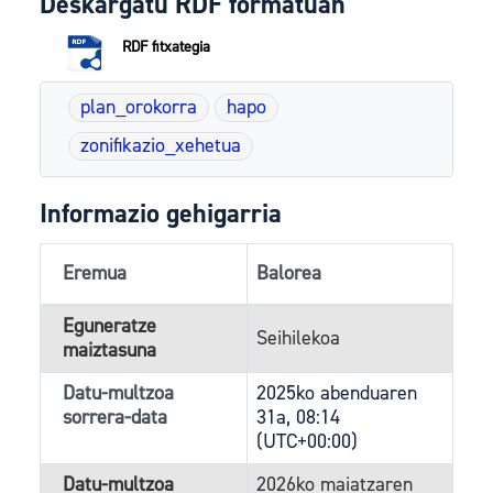
Deskargatu RDF formatuan
RDF fitxategia
plan_orokorra
hapo
zonifikazio_xehetua
Informazio gehigarria
Eremua
Balorea
Eguneratze
Seihilekoa
maiztasuna
Datu-multzoa
2025ko abenduaren
sorrera-data
31a, 08:14
(UTC+00:00)
Datu-multzoa
2026ko maiatzaren