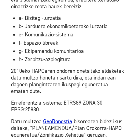
oinarrizko mota hauek bereiziz:
a- Bizitegi-lurzatia
b- Jarduera ekonomikoetarako lurzatia
e- Komunikazio-sistema
f- Espazio libreak
g- Ekipamendu komunitarioa
h- Zerbitzu-azpiegitura
2010eko HAPOaren ondoren onetsitako aldaketak
datu multzo honetan sartu dira, eta indarrean
dagoen plangintzaren ikuspegi eguneratua
ematen dute.
Erreferentzia-sistema: ETRS89 ZONA 30
EPSG:25830.
Datu multzoa
GeoDonostia
bisorearen bidez ikus
daiteke, "PLANEAMENDUA/Plan Orokorra-HAPO
eguneratua/Zonifikazio Xehetua" geruzan.