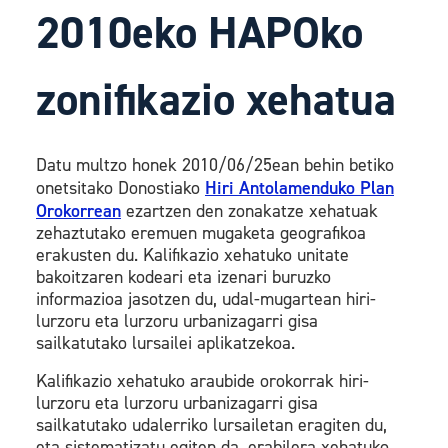
2010eko HAPOko
zonifikazio xehatua
Datu multzo honek 2010/06/25ean behin betiko
onetsitako Donostiako
Hiri Antolamenduko Plan
Orokorrean
ezartzen den zonakatze xehatuak
zehaztutako eremuen mugaketa geografikoa
erakusten du. Kalifikazio xehatuko unitate
bakoitzaren kodeari eta izenari buruzko
informazioa jasotzen du, udal-mugartean hiri-
lurzoru eta lurzoru urbanizagarri gisa
sailkatutako lursailei aplikatzekoa.
Kalifikazio xehatuko araubide orokorrak hiri-
lurzoru eta lurzoru urbanizagarri gisa
sailkatutako udalerriko lursailetan eragiten du,
eta sistematizatu egiten da, erabilera xehatuko