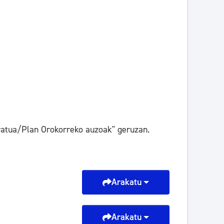
atua/Plan Orokorreko auzoak" geruzan.
Arakatu
Arakatu