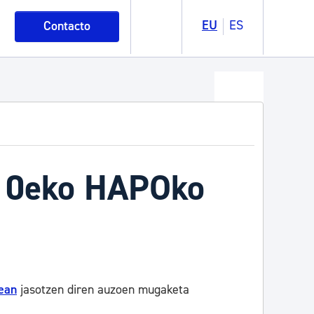
EU
ES
Contacto
010eko HAPOko
ean
jasotzen diren auzoen mugaketa