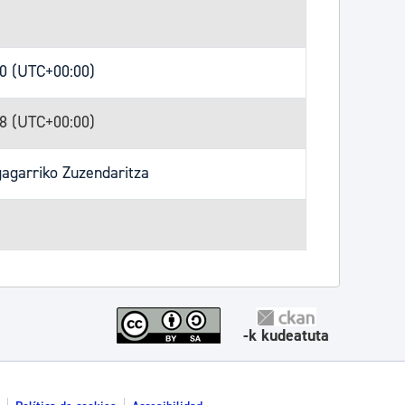
30 (UTC+00:00)
28 (UTC+00:00)
gagarriko Zuzendaritza
-k kudeatuta