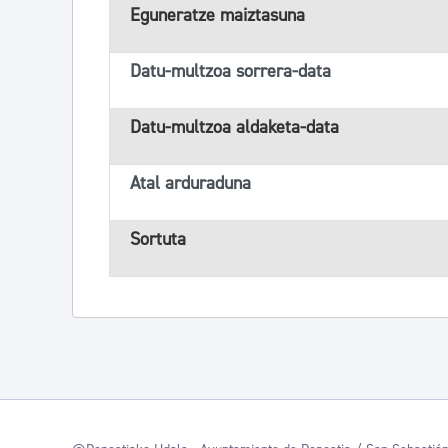
Eguneratze maiztasuna
Datu-multzoa sorrera-data
Datu-multzoa aldaketa-data
Atal arduraduna
Sortuta