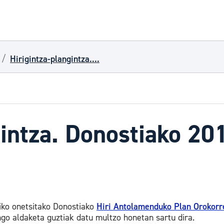
Hirigintza-plangintza....
gintza. Donostiako 2
ko onetsitako Donostiako
Hiri Antolamenduko Plan Orokorr
o aldaketa guztiak datu multzo honetan sartu dira.