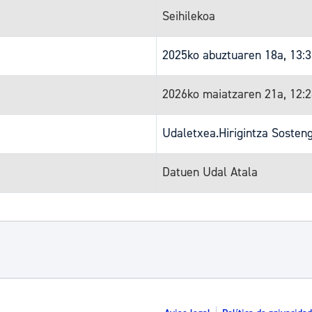
Seihilekoa
2025ko abuztuaren 18a, 13:
2026ko maiatzaren 21a, 12:
Udaletxea.Hirigintza Sosten
Datuen Udal Atala