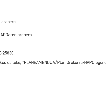
n arabera
 HAPOaren arabera
G:25830.
 ikus daiteke, "PLANEAMENDUA/Plan Orokorra-HAPO eguner