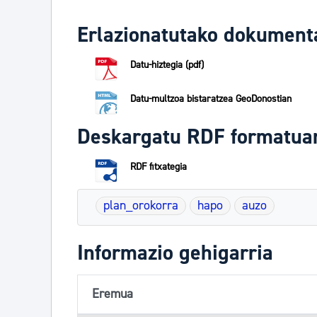
Erlazionatutako dokument
Datu-hiztegia (pdf)
Datu-multzoa bistaratzea GeoDonostian
Deskargatu RDF formatua
RDF fitxategia
plan_orokorra
hapo
auzo
Informazio gehigarria
Eremua