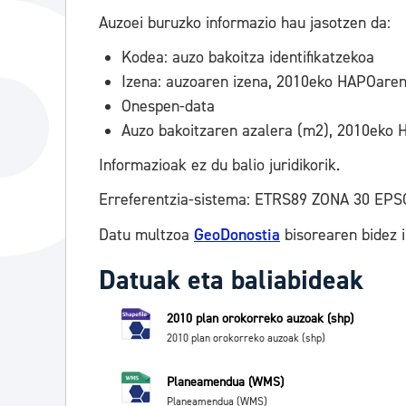
Auzoei buruzko informazio hau jasotzen da:
Kodea: auzo bakoitza identifikatzekoa
Izena: auzoaren izena, 2010eko HAPOare
Onespen-data
Auzo bakoitzaren azalera (m2), 2010eko
Informazioak ez du balio juridikorik.
Erreferentzia-sistema: ETRS89 ZONA 30 EPS
Datu multzoa
GeoDonostia
bisorearen bidez
Datuak eta baliabideak
2010 plan orokorreko auzoak (shp)
2010 plan orokorreko auzoak (shp)
Planeamendua (WMS)
Planeamendua (WMS)