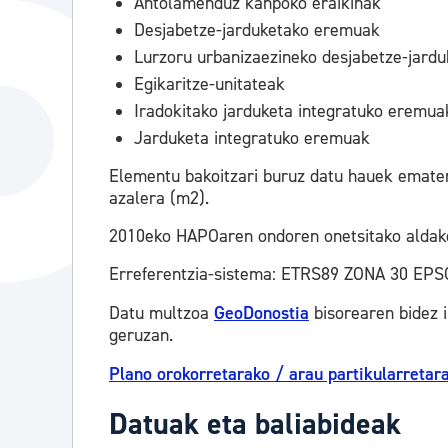
Antolamenduz kanpoko eraikinak
Desjabetze-jarduketako eremuak
Lurzoru urbanizaezineko desjabetze-jard
Egikaritze-unitateak
Iradokitako jarduketa integratuko eremua
Jarduketa integratuko eremuak
Elementu bakoitzari buruz datu hauek ematen 
azalera (m2).
2010eko HAPOaren ondoren onetsitako aldaket
Erreferentzia-sistema: ETRS89 ZONA 30 EPS
Datu multzoa
GeoDonostia
bisorearen bidez 
geruzan.
Plano orokorretarako / arau partikularretar
Datuak eta baliabideak