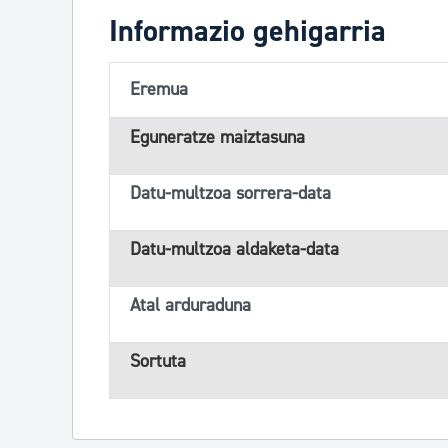
Informazio gehigarria
Eremua
Eguneratze maiztasuna
Datu-multzoa sorrera-data
Datu-multzoa aldaketa-data
Atal arduraduna
Sortuta