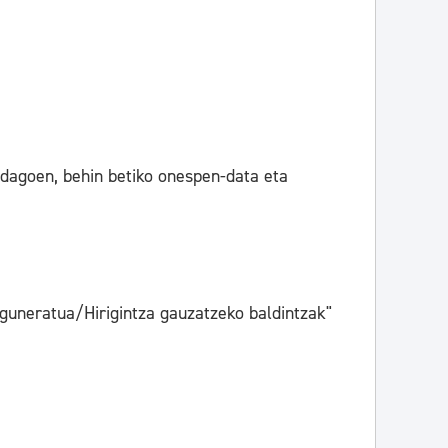
 dagoen, behin betiko onespen-data eta
neratua/Hirigintza gauzatzeko baldintzak"