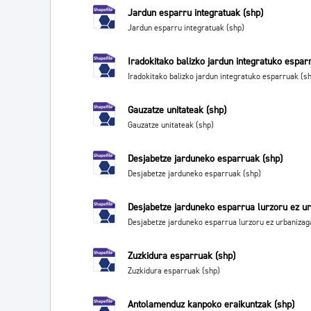
Jardun esparru integratuak (shp)
Jardun esparru integratuak (shp)
Iradokitako balizko jardun integratuko espar
Iradokitako balizko jardun integratuko esparruak (s
Gauzatze unitateak (shp)
Gauzatze unitateak (shp)
Desjabetze jarduneko esparruak (shp)
Desjabetze jarduneko esparruak (shp)
Desjabetze jarduneko esparrua lurzoru ez ur
Desjabetze jarduneko esparrua lurzoru ez urbanizag
Zuzkidura esparruak (shp)
Zuzkidura esparruak (shp)
Antolamenduz kanpoko eraikuntzak (shp)