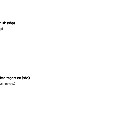
ruak (shp)
hp)
banizagarrian (shp)
arrian (shp)