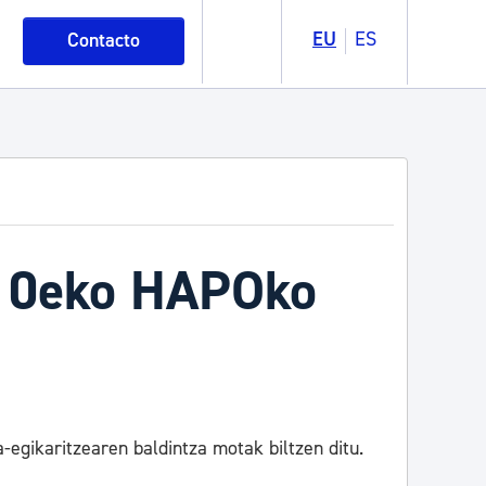
EU
ES
Contacto
010eko HAPOko
-egikaritzearen baldintza motak biltzen ditu.