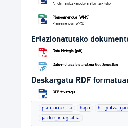
Antolamenduz kanpoko eraikuntzak (shp)
Planeamendua (WMS)
Planeamendua (WMS)
Erlazionatutako dokument
Datu-hiztegia (pdf)
Datu-multzoa bistaratzea GeoDonostian
Deskargatu RDF formatua
RDF fitxategia
plan_orokorra
hapo
hirigintza_ga
jardun_integratua