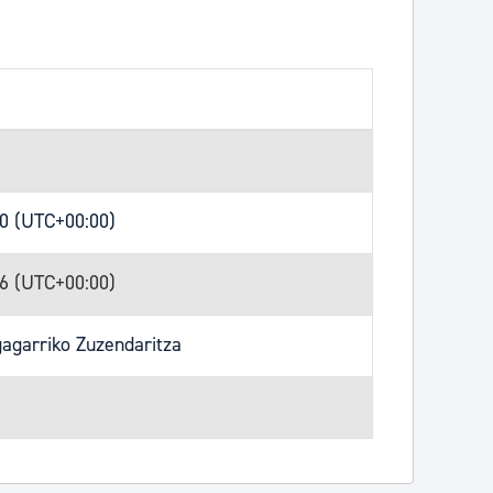
30 (UTC+00:00)
36 (UTC+00:00)
gagarriko Zuzendaritza