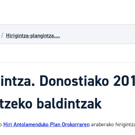
Hirigintza-plangintza....
gintza. Donostiako 2
tzeko baldintzak
ko
Hiri Antolamenduko Plan Orokorraren
araberako hirigintza