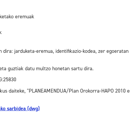
uketako eremuak
k
dira: jarduketa-eremua, identifikazio-kodea, zer egoeratan
a guztiak datu multzo honetan sartu dira.
G:25830
ikus daiteke, "PLANEAMENDUA/Plan Orokorra-HAPO 2010 egu
ako sarbidea (dwg)