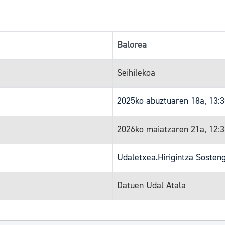
Balorea
Seihilekoa
2025ko abuztuaren 18a, 13:
2026ko maiatzaren 21a, 12:
Udaletxea.Hirigintza Sosten
Datuen Udal Atala