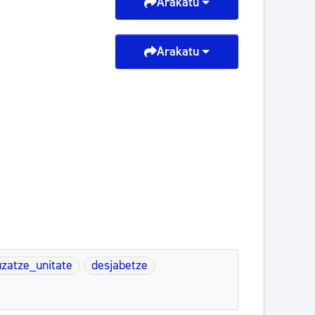
Arakatu
Arakatu
zatze_unitate
desjabetze