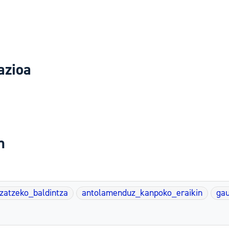
azioa
n
uzatzeko_baldintza
antolamenduz_kanpoko_eraikin
gau