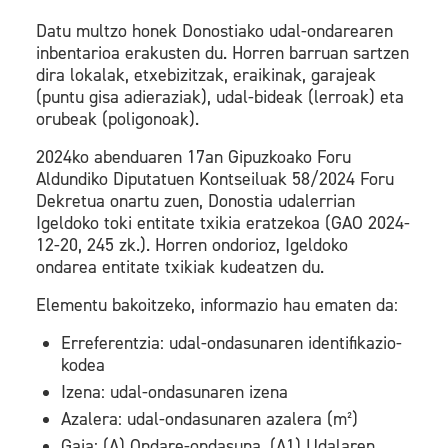
Datu multzo honek Donostiako udal-ondarearen
inbentarioa erakusten du. Horren barruan sartzen
dira lokalak, etxebizitzak, eraikinak, garajeak
(puntu gisa adieraziak), udal-bideak (lerroak) eta
orubeak (poligonoak).
2024ko abenduaren 17an Gipuzkoako Foru
Aldundiko Diputatuen Kontseiluak 58/2024 Foru
Dekretua onartu zuen, Donostia udalerrian
Igeldoko toki entitate txikia eratzekoa (GAO 2024-
12-20, 245 zk.). Horren ondorioz, Igeldoko
ondarea entitate txikiak kudeatzen du.
Elementu bakoitzeko, informazio hau ematen da:
Erreferentzia: udal-ondasunaren identifikazio-
kodea
Izena: udal-ondasunaren izena
Azalera: udal-ondasunaren azalera (m²)
Gaia: (A) Ondare-ondasuna, (A1) Udalaren