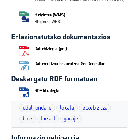
Igeldoko toki entitate txikiaren ondarearen zerrenda (csv)
Hirigintza (WMS)
Hirigintza (WMS)
Erlazionatutako dokumentazioa
Datu-hiztegia (pdf)
Datu-multzoa bistaratzea GeoDonostian
Deskargatu RDF formatuan
RDF fitxategia
udal_ondare
lokala
etxebizitza
bide
lursail
garaje
Informazio gehigarria