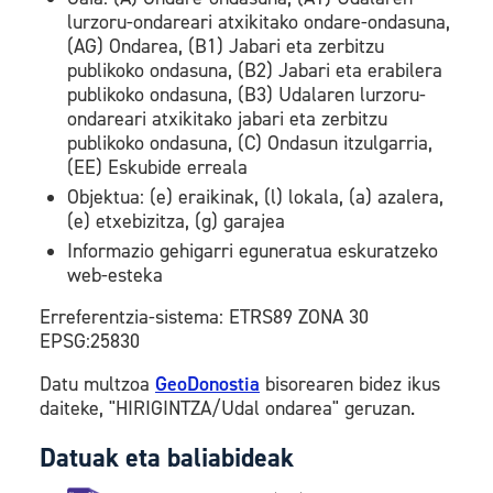
lurzoru-ondareari atxikitako ondare-ondasuna,
(AG) Ondarea, (B1) Jabari eta zerbitzu
publikoko ondasuna, (B2) Jabari eta erabilera
publikoko ondasuna, (B3) Udalaren lurzoru-
ondareari atxikitako jabari eta zerbitzu
publikoko ondasuna, (C) Ondasun itzulgarria,
(EE) Eskubide erreala
Objektua: (e) eraikinak, (l) lokala, (a) azalera,
(e) etxebizitza, (g) garajea
Informazio gehigarri eguneratua eskuratzeko
web-esteka
Erreferentzia-sistema: ETRS89 ZONA 30
EPSG:25830
Datu multzoa
GeoDonostia
bisorearen bidez ikus
daiteke, "HIRIGINTZA/Udal ondarea" geruzan.
Datuak eta baliabideak