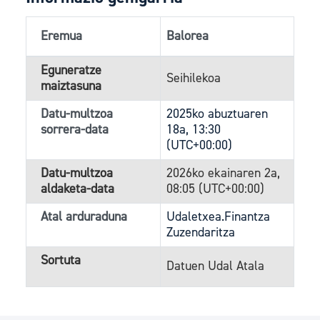
Eremua
Balorea
Eguneratze
Seihilekoa
maiztasuna
Datu-multzoa
2025ko abuztuaren
sorrera-data
18a, 13:30
(UTC+00:00)
Datu-multzoa
2026ko ekainaren 2a,
aldaketa-data
08:05 (UTC+00:00)
Atal arduraduna
Udaletxea.Finantza
Zuzendaritza
Sortuta
Datuen Udal Atala