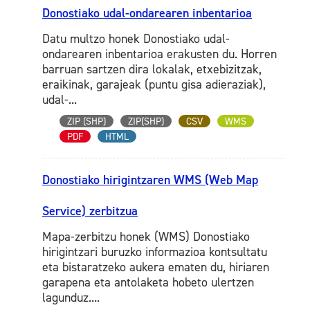
Donostiako udal-ondarearen inbentarioa
Datu multzo honek Donostiako udal-
ondarearen inbentarioa erakusten du. Horren
barruan sartzen dira lokalak, etxebizitzak,
eraikinak, garajeak (puntu gisa adieraziak),
udal-...
ZIP (SHP)
ZIP(SHP)
CSV
WMS
PDF
HTML
Donostiako hirigintzaren WMS (Web Map
Service) zerbitzua
Mapa-zerbitzu honek (WMS) Donostiako
hirigintzari buruzko informazioa kontsultatu
eta bistaratzeko aukera ematen du, hiriaren
garapena eta antolaketa hobeto ulertzen
lagunduz....