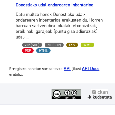
Donostiako udal-ondarearen inbentarioa
Datu multzo honek Donostiako udal-
ondarearen inbentarioa erakusten du. Horren
barruan sartzen dira lokalak, etxebizitzak,
eraikinak, garajeak (puntu gisa adieraziak),
udal-...
ZIP (SHP)
ZIP(SHP)
CSV
WMS
PDF
HTML
API
API Docs
Erregistro honetan sar zaitezke
(ikusi
)
erabiliz.
-k kudeatuta