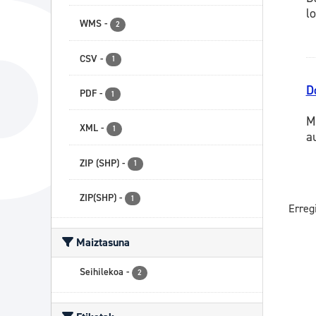
lo
WMS
-
2
CSV
-
1
D
PDF
-
1
M
XML
-
1
a
ZIP (SHP)
-
1
ZIP(SHP)
-
1
Erreg
Maiztasuna
Seihilekoa
-
2