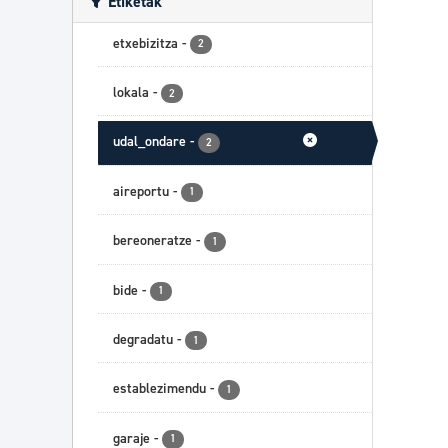
Etiketak
etxebizitza
-
2
lokala
-
2
udal_ondare
-
2
aireportu
-
1
bereoneratze
-
1
bide
-
1
degradatu
-
1
establezimendu
-
1
garaje
-
1