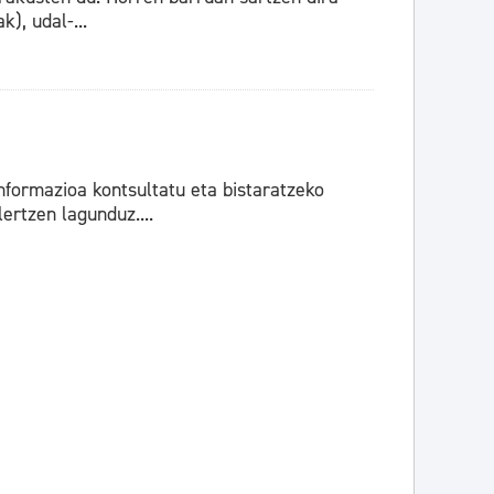
k), udal-...
nformazioa kontsultatu eta bistaratzeko
ertzen lagunduz....