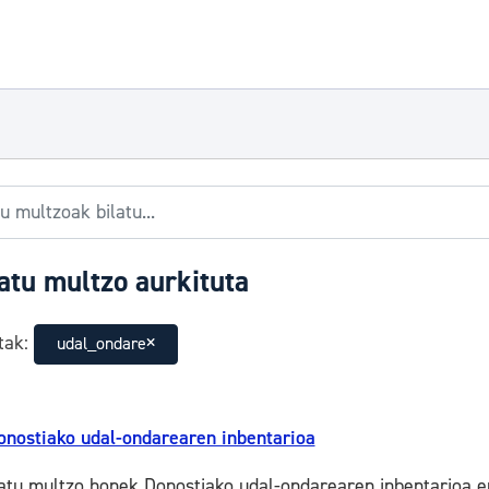
atu multzo aurkituta
tak:
udal_ondare
onostiako udal-ondarearen inbentarioa
atu multzo honek Donostiako udal-ondarearen inbentarioa e