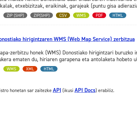
kalak, etxebizitzak, eraikinak, garajeak (puntu gisa adierazia
ZIP (SHP)
ZIP(SHP)
CSV
WMS
PDF
HTML
onostiako hirigintzaren WMS (Web Map Service) zerbitzua
apa-zerbitzu honek (WMS) Donostiako hirigintzari buruzko i
ukera ematen du, hiriaren garapena eta antolaketa hobeto ul
WMS
XML
HTML
API
API Docs
istro honetan sar zaitezke
(ikusi
) erabiliz.