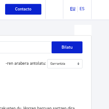
EU
ES
Contacto
Bilatu
-ren arabera antolatu
rakusten du. Horren barruan sartzen dira