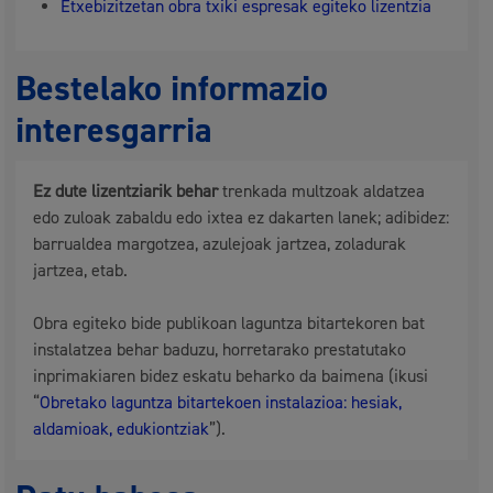
Etxebizitzetan obra txiki espresak egiteko lizentzia
Bestelako informazio
interesgarria
Ez dute lizentziarik behar
trenkada multzoak aldatzea
edo zuloak zabaldu edo ixtea ez dakarten lanek; adibidez:
barrualdea margotzea, azulejoak jartzea, zoladurak
jartzea, etab.
Obra egiteko bide publikoan laguntza bitartekoren bat
instalatzea behar baduzu, horretarako prestatutako
inprimakiaren bidez eskatu beharko da baimena (ikusi
“
Obretako laguntza bitartekoen instalazioa: hesiak,
aldamioak, edukiontziak
”).