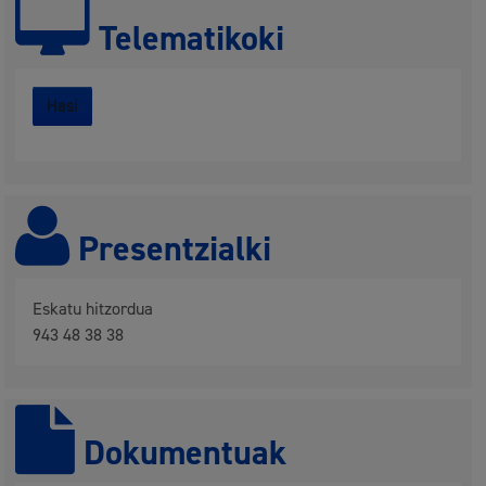
Telematikoki
Hasi
Presentzialki
Eskatu hitzordua
943 48 38 38
Dokumentuak