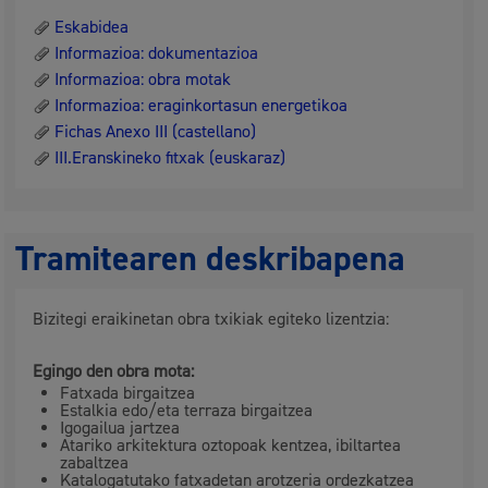
Eskabidea
Informazioa: dokumentazioa
Informazioa: obra motak
Informazioa: eraginkortasun energetikoa
Fichas Anexo III (castellano)
III.Eranskineko fitxak (euskaraz)
Tramitearen deskribapena
Bizitegi eraikinetan obra txikiak egiteko lizentzia:
Egingo den obra mota:
Fatxada birgaitzea
Estalkia edo/eta terraza birgaitzea
Igogailua jartzea
Atariko arkitektura oztopoak kentzea, ibiltartea
zabaltzea
Katalogatutako fatxadetan arotzeria ordezkatzea