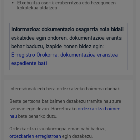
Etxebizitza osorik eraberritzea edo hezeguneen
kokalekua aldatzea
Informazioa: dokumentazio osagarria nola bidali
eskabidea egin ondoren, dokumentazioa erantsi
behar baduzu, izapide honen bidez egin:
Erregistro Orokorra: dokumentazioa eranstea
espediente bati
Interesdunak edo bera ordezkatzeko baimena duenak.
Beste pertsona bat baimen dezakezu tramite hau zure
izenean egin dezan. Horretarako
ordezkaritza baimen
hau
bete beharko duzu.
Ordezkaritza iraunkorragoa eman nahi baduzu,
ordezkarien erregistroan
egin dezakezu.