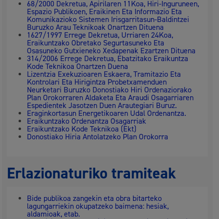
68/2000 Dekretua, Apirilaren 11Koa, Hiri-Inguruneen,
Espazio Publikoen, Eraikinen Eta Informazio Eta
Komunikazioko Sistemen Irisgarritasun-Baldintzei
Buruzko Arau Teknikoak Onartzen Dituena
1627/1997 Errege Dekretua, Urriaren 24Koa,
Eraikuntzako Obretako Segurtasuneko Eta
Osasuneko Gutxieneko Xedapenak Ezartzen Dituena
314/2006 Errege Dekretua, Ebatzitako Eraikuntza
Kode Teknikoa Onartzen Duena
Lizentzia Exekuzioaren Eskaera, Tramitazio Eta
Kontrolari Eta Hirigintza Probetxamenduen
Neurketari Buruzko Donostiako Hiri Ordenaziorako
Plan Orokorraren Aldaketa Eta Araudi Osagarriaren
Espedientek Jasotzen Duen Arautegiari Buruz.
Eraginkortasun Energetikoaren Udal Ordenantza.
Eraikuntzako Ordenantza Osagarriak
Eraikuntzako Kode Teknikoa (Ekt)
Donostiako Hiria Antolatzeko Plan Orokorra
Erlazionaturiko tramiteak
Bide publikoa zangekin eta obra bitarteko
lagungarriekin okupatzeko baimena: hesiak,
aldamioak, etab.