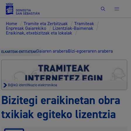
Bilatu
Home
/
Tramite eta Zerbitzuak
/
Tramiteak
/
Enpresak Gaiarekiko
/
Lizentziak-Baimenak
/
Eraikinak, etxebizitzak eta lokalak
/
Gaiaren arabera
Bizi-egoeraren arabera
ELKARTEAK-ENTITATEAK
B@kQ identifikazio elektronikoa
Bizitegi eraikinetan obra
txikiak egiteko lizentzia