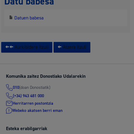
Datu babesa
Datuen babesa
Aurkibidera itzuli
Atzera itzuli
Komunika zaitez Donostiako Udalarekin
(doan Donostiatik)
010
(+34) 943 481 000
Herritarren postontzia
Webeko akatsen berri eman
Esteka erabilgarriak