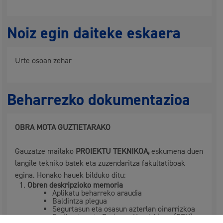
Noiz egin daiteke eskaera
Urte osoan zehar
Beharrezko dokumentazioa
OBRA MOTA GUZTIETARAKO
Gauzatze mailako
PROIEKTU TEKNIKOA,
eskumena duen
langile tekniko batek eta zuzendaritza fakultatiboak
egina. Honako hauek bilduko ditu:
Obren deskripzioko memoria
Aplikatu beharreko araudia
Baldintza plegua
Segurtasun eta osasun azterlan oinarrizkoa
Eraikuntza eta Eraispen Hondakinen (EEH)