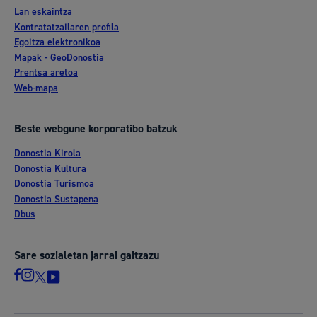
Lan eskaintza
Kontratatzailaren profila
Egoitza elektronikoa
Mapak - GeoDonostia
Prentsa aretoa
Web-mapa
Beste webgune korporatibo batzuk
Donostia Kirola
Donostia Kultura
Donostia Turismoa
Donostia Sustapena
Dbus
Sare sozialetan jarrai gaitzazu