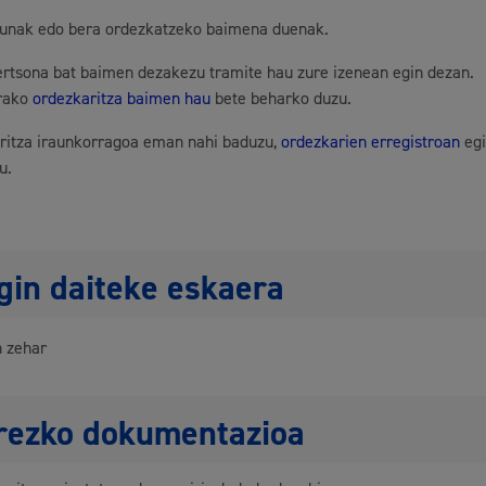
dunak edo bera ordezkatzeko baimena duenak.
Gune publikoa, 
ertsona bat baimen dezakezu tramite hau zure izenean egin dezan.
rako
ordezkaritza baimen hau
bete beharko duzu.
ritza iraunkorragoa eman nahi baduzu,
ordezkarien erregistroan
eg
u.
Euskara
gin daiteke eskaera
Garapen ekonomikoa
n zehar
rezko dokumentazioa
Berdintasuna, giza e