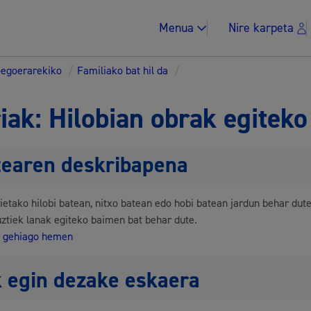
Menua
Nire karpeta
-egoerarekiko
/
Familiako bat hil da
/
riak: Hilobian obrak egitek
tearen deskribapena
Zergak eta isunak
rietako hilobi batean, nitxo batean edo hobi batean jardun behar du
ztiek lanak egiteko baimen bat behar dute.
o gehiago hemen
Etxebizitza eta hi
 egin dezake eskaera