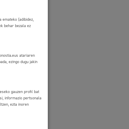
Tramitaziorako laguntza
a emateko (adibidez,
uek behar bezala ez
a
onostia.eus atariaren
bada, ezingo dugu jakin
eseko gauzen profil bat
si, informazio pertsonala
tzen, ezta inoren
ioa