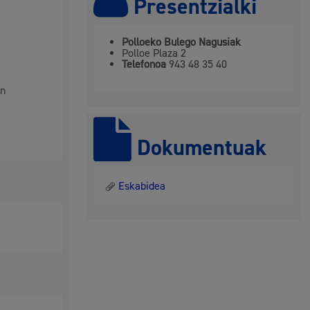
Presentzialki
hondakinak eta ingurumena
Polloeko Bulego Nagusiak
Polloe Plaza 2
Telefonoa
943 48 35 40
in
Dokumentuak
Eskabidea
 eta enplegua
skubideak eta bizikidetza