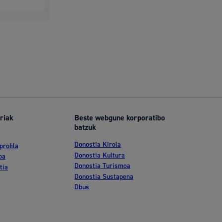
riak
Beste webgune korporatibo
batzuk
Donostia Kirola
profila
Donostia Kultura
oa
Donostia Turismoa
tia
Donostia Sustapena
Dbus