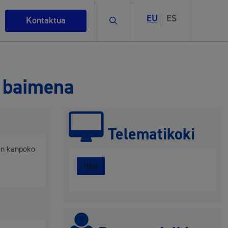
EU
ES
Bilatu
Kontaktua
o baimena
Telematikoki
ten kanpoko
Hasi
rigintza