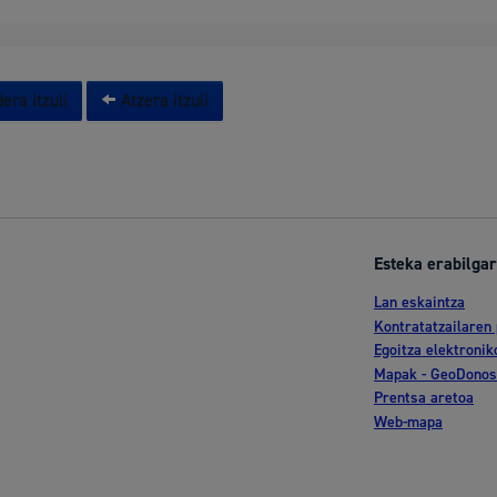
era itzuli
Atzera itzuli
Esteka erabilgar
Lan eskaintza
Kontratatzailaren 
Egoitza elektronik
Mapak - GeoDonos
Prentsa aretoa
Web-mapa