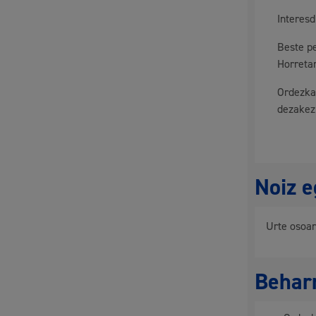
Interes
Mugikortasuna
Beste p
Horreta
Ordezka
dezakez
Herritarren segurtasuna eta larrialdiak
Noiz e
Osasun publikoa, animaliak eta kontsumoa
Urte osoa
Behar
Haurrak eta gazteak