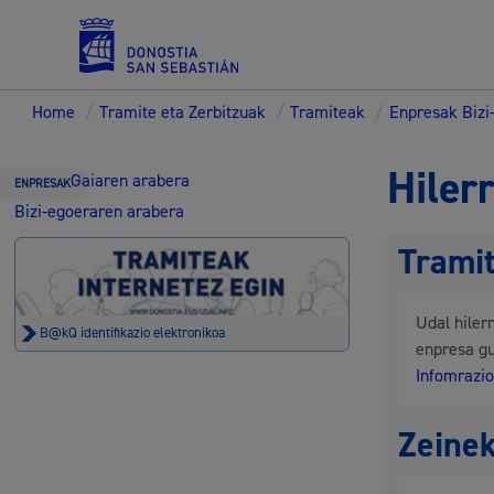
Home
/
Tramite eta Zerbitzuak
/
Tramiteak
/
Enpresak Bizi
Zerbitzuak
Hiler
Gaiaren arabera
ENPRESAK
Bizi-egoeraren arabera
Trami
Errolda eta gai pertsonalak
Udal hiler
B@kQ identifikazio elektronikoa
enpresa gu
Infomrazi
Gizarte-zerbitzuak
Zeinek