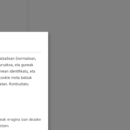
matea
atzailean (normalean,
buruzkoa, eta guneak
ean identifikatu, eta
 cookie mota batzuk
etan. Kontsultatu
Izapideen katalogoa
eak eragina izan dezake
oa
etzen.