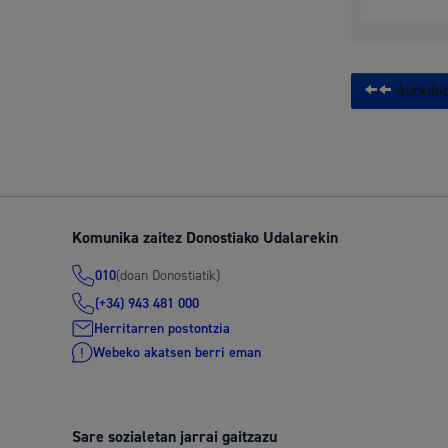
Aurkibid
Komunika zaitez Donostiako Udalarekin
(doan Donostiatik)
010
(+34) 943 481 000
Herritarren postontzia
Webeko akatsen berri eman
Sare sozialetan jarrai gaitzazu