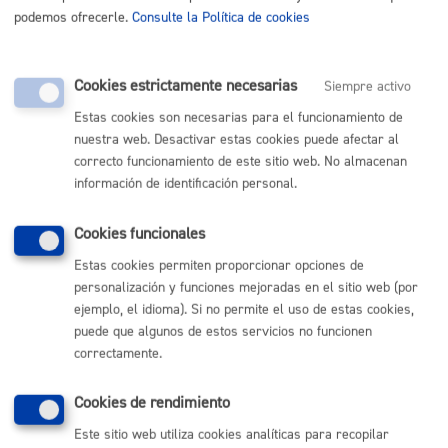
Concesión de
631,78
podemos ofrecerle.
Consulte la Política de cookies
licencias
Cookies estrictamente necesarias
Siempre activo
Autorización de
631,78
Estas cookies son necesarias para el funcionamiento de
transmisiones de
nuestra web. Desactivar estas cookies puede afectar al
licenias efectuadas
correcto funcionamiento de este sitio web. No almacenan
por razón de
información de identificación personal.
fallecimiento,
jubilación o
Cookies funcionales
incapacidad del/la
Estas cookies permiten proporcionar opciones de
titular y a favor
personalización y funciones mejoradas en el sitio web (por
ejemplo, el idioma). Si no permite el uso de estas cookies,
del/la cónyuge
puede que algunos de estos servicios no funcionen
viudo/a o
correctamente.
herederos/as
forzosos/as
Cookies de rendimiento
Este sitio web utiliza cookies analíticas para recopilar