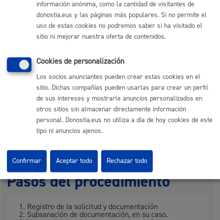
Autorización de
6.275,39
información anónima, como la cantidad de visitantes de
otras transmisiones
donostia.eus y las páginas más populares. Si no permite el
uso de estas cookies no podremos saber si ha visitado el
distintas a las del
sitio ni mejorar nuestra oferta de contenidos.
apartado anterior
Cookies de personalización
Los socios anunciantes pueden crear estas cookies en el
Plazo de resolución y sentido
sitio. Dichas compañías pueden usarlas para crear un perfil
de sus intereses y mostrarle anuncios personalizados en
del silencio
otros sitios sin almacenar directamente información
personal. Donostia.eus no utiliza a día de hoy cookies de este
Plazo estimado:
1 semana
Plazo legal:
3 meses
tipo ni anuncios ajenos.
Sentido del silencio:
Negativo
Confirmar
Aceptar todo
Rechazar todo
Pasos del procedimiento
Registro de la solicitud y documentación
Subsanación de documentación, en su caso.