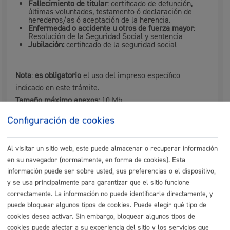
Fallecimiento de titular
: certificado de defunción,
últimas voluntades, testamento ó declaración de
herederos/as ó aceptación de la herencia.
Enfermedad o accidente u otros de fuerza mayor
:
Resolución de la Seguridad Social y sentencia
Jubilación:
certificado de la seguridad social
Nota
:
es obligatorio
el uso del impreso específico
indicado en este trámite.
Tamaño máximo anexos:
10 Mb
Configuración de cookies
Cantidad a abonar
Al visitar un sitio web, este puede almacenar o recuperar información
en su navegador (normalmente, en forma de cookies). Esta
Tasas por la concesión de Licencias, Autorizaciones y
información puede ser sobre usted, sus preferencias o el dispositivo,
Transmisiones de las licencias de los Auto-Taxis
y se usa principalmente para garantizar que el sitio funcione
¨¨Anexo a regir desde el 1 de enero de 2005
correctamente. La información no puede identificarle directamente, y
puede bloquear algunos tipos de cookies. Puede elegir qué tipo de
HECHO IMPONIBLE
€
cookies desea activar. Sin embargo, bloquear algunos tipos de
cookies puede afectar a su experiencia del sitio y los servicios que