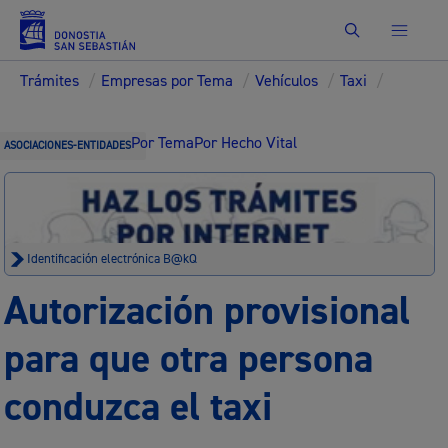
Buscar
Trámites
/
Empresas por Tema
/
Vehículos
/
Taxi
/
Por Tema
Por Hecho Vital
ASOCIACIONES-ENTIDADES
Identificación electrónica B@kQ
Autorización provisional
para que otra persona
conduzca el taxi