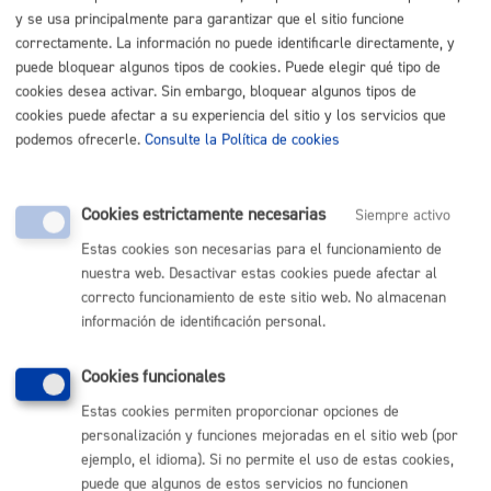
Baja
y se usa principalmente para garantizar que el sitio funcione
Informe médico de previsión de duración de la baja
correctamente. La información no puede identificarle directamente, y
Alta seguridad social del asalariado a tiempo
completo
puede bloquear algunos tipos de cookies. Puede elegir qué tipo de
Contrato de trabajo
cookies desea activar. Sin embargo, bloquear algunos tipos de
cookies puede afectar a su experiencia del sitio y los servicios que
podemos ofrecerle.
Consulte la Política de cookies
Nota
:
es obligatorio
el uso del formulario o del impreso
específico indicado en este trámite.
Tamaño máximo anexos:
10 Mb
Cookies estrictamente necesarias
Siempre activo
Estas cookies son necesarias para el funcionamiento de
Cantidad a abonar
nuestra web. Desactivar estas cookies puede afectar al
correcto funcionamiento de este sitio web. No almacenan
información de identificación personal.
Gratuito
Cookies funcionales
Plazo de resolución y sentido
Estas cookies permiten proporcionar opciones de
personalización y funciones mejoradas en el sitio web (por
del silencio
ejemplo, el idioma). Si no permite el uso de estas cookies,
puede que algunos de estos servicios no funcionen