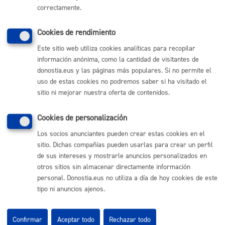
correctamente.
Plazo estimado:
1 semana
Plazo legal:
3 meses
Sentido del silencio:
Positivo
Cookies de rendimiento
Este sitio web utiliza cookies analíticas para recopilar
Pasos del procedimiento
información anónima, como la cantidad de visitantes de
donostia.eus y las páginas más populares. Si no permite el
uso de estas cookies no podremos saber si ha visitado el
Registro de la solicitud y documentación
sitio ni mejorar nuestra oferta de contenidos.
Susanación de la documentación, en su caso
Realización de examen teórico y práctico de la
persona asalariada
Cookies de personalización
Resolución autorización provisional para la persona
asalariada
Los socios anunciantes pueden crear estas cookies en el
Notificación a personas interesadas
sitio. Dichas compañías pueden usarlas para crear un perfil
de sus intereses y mostrarle anuncios personalizados en
otros sitios sin almacenar directamente información
Responsable de la tramitación
personal. Donostia.eus no utiliza a día de hoy cookies de este
tipo ni anuncios ajenos.
Departamento:
Dirección de Movilidad
Confirmar
Aceptar todo
Rechazar todo