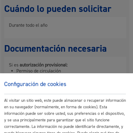
Cuándo lo pueden solicitar
Durante todo el año
Documentación necesaria
Si es
autorización provisional:
Permiso de circulación
Ficha técnica
Seguro
Configuración de cookies
Si es
autorización definitiva
hay que presentar
además:
Al visitar un sitio web, este puede almacenar o recuperar información
Boletín control Metrológico (Taxímetro).
en su navegador (normalmente, en forma de cookies). Esta
Boletín de identificación taxímetro.
Tarjeta de Transporte.
información puede ser sobre usted, sus preferencias o el dispositivo,
Libro de reclamaciones con 2 páginas.
y se usa principalmente para garantizar que el sitio funcione
Libro de hoja de ruta (1ª y 2ª página).
correctamente. La información no puede identificarle directamente, y