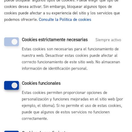
puede bloquear algunos tipos de cookies. Puede elegir qué tipo de
cookies desea activar. Sin embargo, bloquear algunos tipos de
Nota
:
es obligatorio
el uso del impreso específico
cookies puede afectar a su experiencia del sitio y los servicios que
indicado en este trámite.
podemos ofrecerle.
Consulte la Política de cookies
Tamaño máximo anexos:
10 Mb
Cookies estrictamente necesarias
Siempre activo
Cantidad a abonar
Estas cookies son necesarias para el funcionamiento de
nuestra web. Desactivar estas cookies puede afectar al
Gratuito
correcto funcionamiento de este sitio web. No almacenan
información de identificación personal.
Plazo de resolución y sentido
Cookies funcionales
del silencio
Estas cookies permiten proporcionar opciones de
personalización y funciones mejoradas en el sitio web (por
ejemplo, el idioma). Si no permite el uso de estas cookies,
Plazo estimado:
1 semana
Plazo legal:
3 meses
puede que algunos de estos servicios no funcionen
Sentido del silencio:
Positivo
correctamente.
Siempre dependiendo de cuándo se hace la revisión del