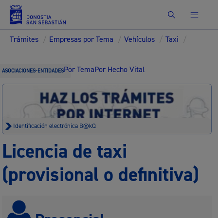
Buscar
Trámites
/
Empresas por Tema
/
Vehículos
/
Taxi
/
Por Tema
Por Hecho Vital
ASOCIACIONES-ENTIDADES
Identificación electrónica B@kQ
Licencia de taxi
(provisional o definitiva)