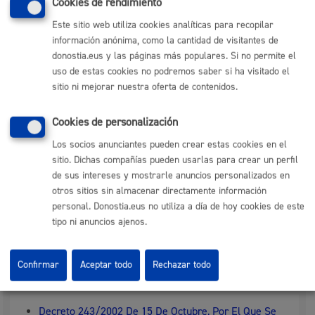
Cookies de rendimiento
vehículo
Este sitio web utiliza cookies analíticas para recopilar
Pasos del procedimiento
información anónima, como la cantidad de visitantes de
donostia.eus y las páginas más populares. Si no permite el
uso de estas cookies no podremos saber si ha visitado el
Registro solicitud y documentación
sitio ni mejorar nuestra oferta de contenidos.
Subsanación de la documentación, en su csao
Pasar la revisión del vehículo en la Guardia Municipal
Resolución concesión licencia definitiva taxi
Cookies de personalización
Notificación a persona interesada
Los socios anunciantes pueden crear estas cookies en el
sitio. Dichas compañías pueden usarlas para crear un perfil
Responsable de la tramitación
de sus intereses y mostrarle anuncios personalizados en
otros sitios sin almacenar directamente información
personal. Donostia.eus no utiliza a día de hoy cookies de este
Departamento:
Dirección de Movilidad
tipo ni anuncios ajenos.
Confirmar
Aceptar todo
Rechazar todo
Normativa
Decreto 243/2002 De 15 De Octubre, Por El Que Se