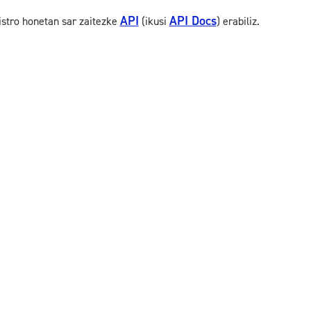
API
API Docs
istro honetan sar zaitezke
(ikusi
) erabiliz.