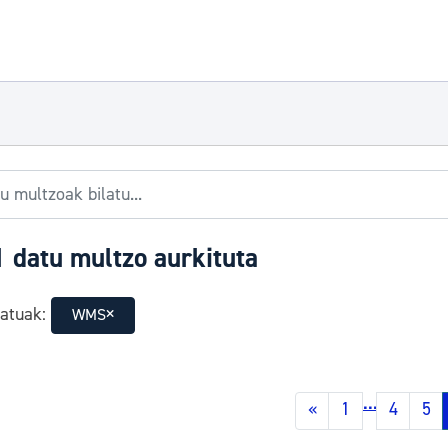
 datu multzo aurkituta
atuak:
WMS
...
«
1
4
5