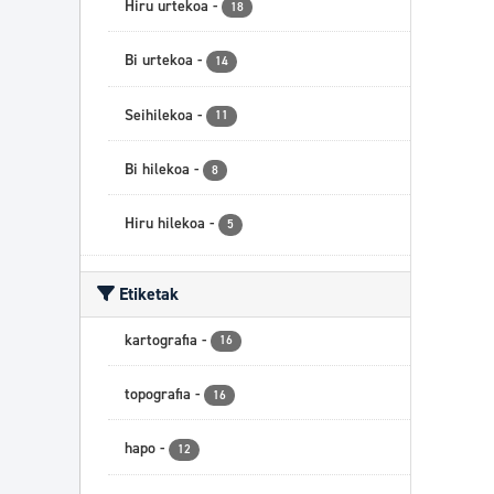
Hiru urtekoa
-
18
Bi urtekoa
-
14
Seihilekoa
-
11
Bi hilekoa
-
8
Hiru hilekoa
-
5
Etiketak
kartografia
-
16
topografia
-
16
hapo
-
12