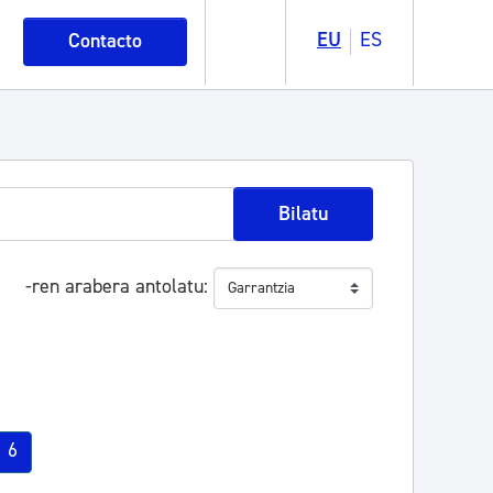
EU
ES
Contacto
Bilatu
-ren arabera antolatu
6