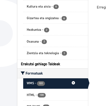
Kultura eta aisia
-
Erreg
4
Gizartea eta ongizatea
-
4
Hezkuntza
-
2
Osasuna
-
2
Zientzia eta teknologia
-
1
Erakutsi gehiago Taldeak
Formatuak
WMS
-
101
HTML
-
100