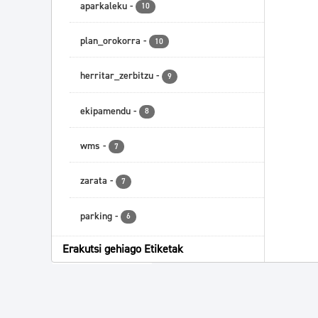
aparkaleku
-
10
plan_orokorra
-
10
herritar_zerbitzu
-
9
ekipamendu
-
8
wms
-
7
zarata
-
7
parking
-
6
Erakutsi gehiago Etiketak