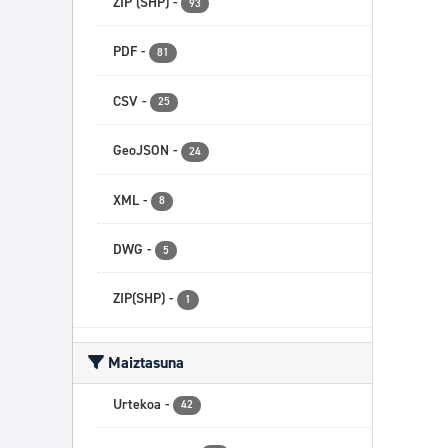
ZIP (SHP)
-
93
PDF
-
81
CSV
-
25
GeoJSON
-
24
XML
-
8
DWG
-
5
ZIP(SHP)
-
1
Maiztasuna
Urtekoa
-
42