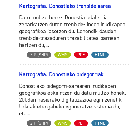
Kartografia. Donostiako trenbide sarea
Datu multzo honek Donostia udalerria
zeharkatzen duten trenbide-lineen irudikapen
geografikoa jasotzen du. Lehendik dauden
trenbide-trazaduren trazabilitatea barnean
hartzen du,...
ZIP (SHP)
WMS
PDF
HTML
Kartografia. Donostiako bidegorriak
Donostiako bidegorri-sarearen irudikapen
geografikoa eskaintzen du datu multzo honek.
2003an hasierako digitalizazioa egin zenetik,
Udalak etengabeko eguneratze-sistema du,
eta...
ZIP (SHP)
WMS
PDF
HTML