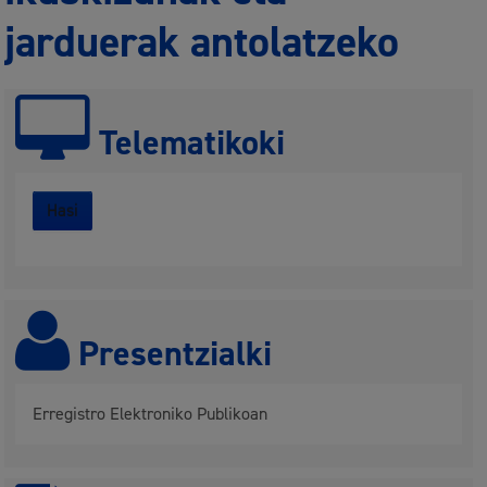
jarduerak antolatzeko
Telematikoki
Hasi
Presentzialki
Erregistro Elektroniko Publikoan