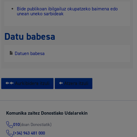
Bide publikoan ibilgailuz okupatzeko baimena edo
unean uneko sarbideak
Datu babesa
Datuen babesa
Aurkibidera itzuli
Atzera itzuli
Komunika zaitez Donostiako Udalarekin
(doan Donostiatik)
010
(+34) 943 481 000