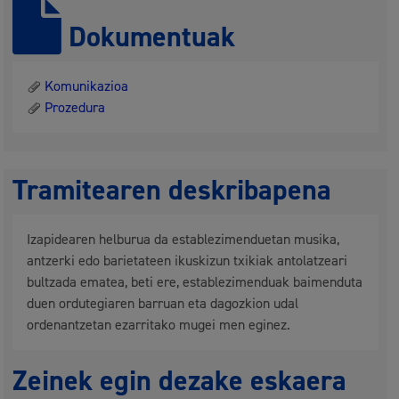
Dokumentuak
Komunikazioa
Prozedura
Tramitearen deskribapena
Izapidearen helburua da establezimenduetan musika,
antzerki edo barietateen ikuskizun txikiak antolatzeari
bultzada ematea, beti ere, establezimenduak baimenduta
duen ordutegiaren barruan eta dagozkion udal
ordenantzetan ezarritako mugei men eginez.
Zeinek egin dezake eskaera