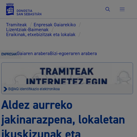
Bilatu
Tramiteak
/
Enpresak Gaiarekiko
/
Lizentziak-Baimenak
/
Eraikinak, etxebizitzak eta lokalak
/
Gaiaren arabera
Bizi-egoeraren arabera
ENPRESAK
B@kQ identifikazio elektronikoa
Aldez aurreko
jakinarazpena, lokaletan
ikuskizunak eta