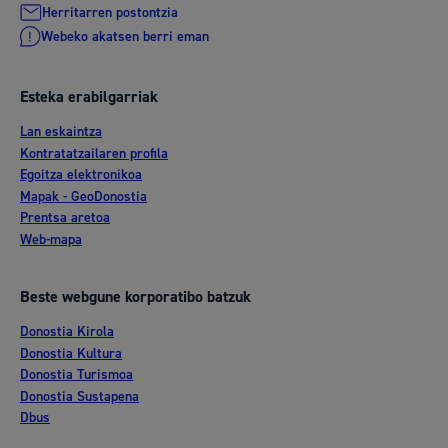
Herritarren postontzia
Webeko akatsen berri eman
Esteka erabilgarriak
Lan eskaintza
Kontratatzailaren profila
Egoitza elektronikoa
Mapak - GeoDonostia
Prentsa aretoa
Web-mapa
Beste webgune korporatibo batzuk
Donostia Kirola
Donostia Kultura
Donostia Turismoa
Donostia Sustapena
Dbus