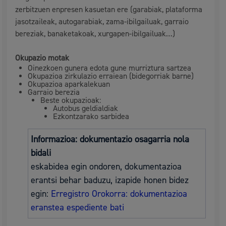
zerbitzuen enpresen kasuetan ere (garabiak, plataforma
jasotzaileak, autogarabiak, zama-ibilgailuak, garraio
bereziak, banaketakoak, xurgapen-ibilgailuak…)
Okupazio motak
Oinezkoen gunera edota gune murriztura sartzea
Okupazioa zirkulazio erraiean (bidegorriak barne)
Okupazioa aparkalekuan
Garraio berezia
Beste okupazioak:
Autobus geldialdiak
Ezkontzarako sarbidea
Informazioa: dokumentazio osagarria nola
bidali
eskabidea egin ondoren, dokumentazioa
erantsi behar baduzu, izapide honen bidez
egin:
Erregistro Orokorra: dokumentazioa
eranstea espediente bati