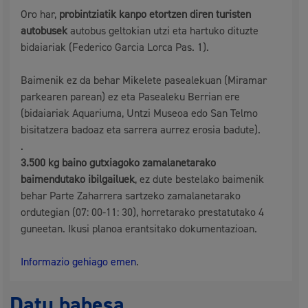
Oro har,
probintziatik kanpo etortzen diren turisten
autobusek
autobus geltokian utzi eta hartuko dituzte
bidaiariak (Federico Garcia Lorca Pas. 1).
Baimenik ez da behar Mikelete pasealekuan (Miramar
parkearen parean) ez eta Pasealeku Berrian ere
(bidaiariak Aquariuma, Untzi Museoa edo San Telmo
bisitatzera badoaz eta sarrera aurrez erosia badute).
.
3.500 kg baino gutxiagoko
zamalanetarako
baimendutako
ibilgailuek
, ez dute bestelako baimenik
behar Parte Zaharrera sartzeko zamalanetarako
ordutegian (07: 00-11: 30), horretarako prestatutako 4
guneetan. Ikusi planoa erantsitako dokumentazioan.
Informazio gehiago emen
.
Datu babesa