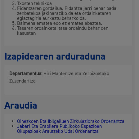
Txosten teknikoa
Fidantzaren gordailua. Fidantza jarri behar bada:
zenbatekoa jakinaraziko da eta ordainketaren
egiaztagiria aurkeztu beharko da.
Baimena ematea edo ez ematea ebaztea.
Tasaren ordainketa, tasa ordaindu behar den
kasuetan
Izapidearen arduraduna
Departamentua:
Hiri Mantentze eta Zerbizuetako
Zuzendaritza
Araudia
Oinezkoen Eta Ibilgailuen Zirkulaziorako Ordenantza
Jabari Eta Erabilera Publikoko Espazioen
Okupazioak Arautzeko Udal Ordenantza