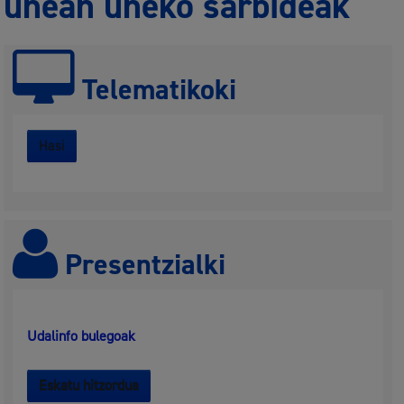
unean uneko sarbideak
Telematikoki
Hasi
Presentzialki
Udalinfo bulegoak
Eskatu hitzordua