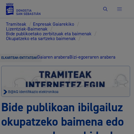
Bilatu
Tramiteak
/
Enpresak Gaiarekiko
/
Lizentziak-Baimenak
/
Bide publikoetako zerbitzuak eta baimenak
/
Okupatzeko eta sartzeko baimenak
/
Gaiaren arabera
Bizi-egoeraren arabera
ELKARTEAK-ENTITATEAK
B@kQ identifikazio elektronikoa
Bide publikoan ibilgailuz
okupatzeko baimena edo