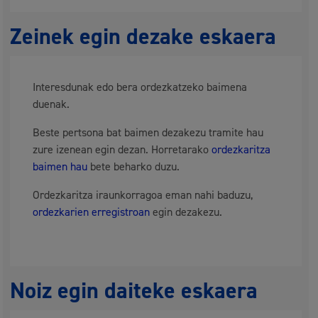
Zeinek egin dezake eskaera
Interesdunak edo bera ordezkatzeko baimena
duenak.
Beste pertsona bat baimen dezakezu tramite hau
zure izenean egin dezan. Horretarako
ordezkaritza
baimen hau
bete beharko duzu.
Ordezkaritza iraunkorragoa eman nahi baduzu,
ordezkarien erregistroan
egin dezakezu.
Noiz egin daiteke eskaera