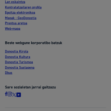
Lan eskaintza
Kontratatzailaren profila
Egoitza elektronikoa
Mapak - GeoDonostia
Prentsa aretoa
Web-mapa
Beste webgune korporatibo batzuk
Donostia Kirola
Donostia Kultura
Donostia Turismoa
Donostia Sustapena
Dbus
Sare sozialetan jarrai gaitzazu