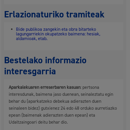
Erlazionaturiko tramiteak
Bide publikoa zangekin eta obra bitarteko
lagungarriekin okupatzeko baimena: hesiak,
aldamioak, etab.
Bestelako informazio
interesgarria
Aparkalekuaren erreserbaren kasuan
: pertsona
interesdunak, baimena jaso duenean, seinaleztatu egin
behar du (aparkatzeko debekua adierazten duen
seinaleen bidez) gutxienez 24 edo 48 orduko aurretiazko
epean (baimenak adierazten duen epean) eta
Udaltzaingoari deitu behar dio.