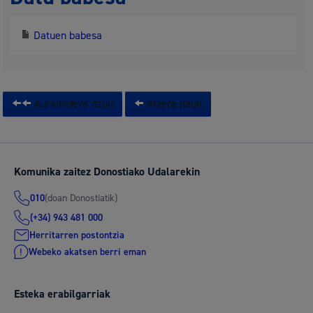
Datuen babesa
Aurkibidera itzuli
Atzera itzuli
Komunika zaitez Donostiako Udalarekin
(doan Donostiatik)
010
(+34) 943 481 000
Herritarren postontzia
Webeko akatsen berri eman
Esteka erabilgarriak