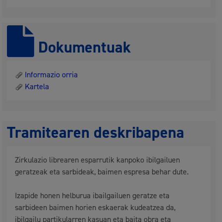
Dokumentuak
Informazio orria
Kartela
Tramitearen deskribapena
Zirkulazio librearen esparrutik kanpoko ibilgailuen
geratzeak eta sarbideak, baimen espresa behar dute.
Izapide honen helburua ibailgailuen geratze eta
sarbideen baimen horien eskaerak kudeatzea da,
ibilgailu partikularren kasuan eta baita obra eta