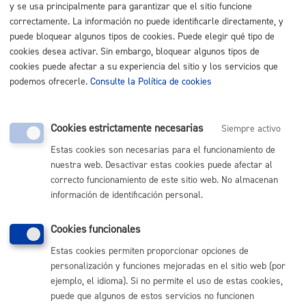
Cantidad a abonar
y se usa principalmente para garantizar que el sitio funcione
correctamente. La información no puede identificarle directamente, y
puede bloquear algunos tipos de cookies. Puede elegir qué tipo de
Gratuito
cookies desea activar. Sin embargo, bloquear algunos tipos de
cookies puede afectar a su experiencia del sitio y los servicios que
podemos ofrecerle.
Consulte la Política de cookies
Plazo de resolución y sentido
del silencio
Cookies estrictamente necesarias
Siempre activo
Estas cookies son necesarias para el funcionamiento de
Plazo estimado:
Variable
Plazo legal:
Variable
nuestra web. Desactivar estas cookies puede afectar al
Sentido del silencio:
No procede
correcto funcionamiento de este sitio web. No almacenan
información de identificación personal.
Consulta pública previa: 15 días para aportaciones
desde su publicación en la web municipal
Exposición Pública: 30 días hábiles para alegaciones
Cookies funcionales
desde su publicación en el BOG
Estas cookies permiten proporcionar opciones de
personalización y funciones mejoradas en el sitio web (por
ejemplo, el idioma). Si no permite el uso de estas cookies,
*El periodo de tiempo desde que se inicia la elaboración
puede que algunos de estos servicios no funcionen
de una norma hasta que se aprueba definitivamente es