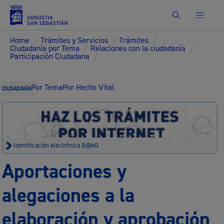
Buscar
Home
/
Trámites y Servicios
/
Trámites
/
Ciudadanía por Tema
/
Relaciones con la ciudadanía
/
Participación Ciudadana
/
Por Tema
Por Hecho Vital
CIUDADANÍA
Identificación electrónica B@kQ
Aportaciones y
alegaciones a la
elaboración y aprobación