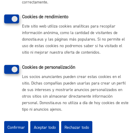
correctamente.
variable. Si no hay alegaciones ciudadanas tras el plazo
de exposición pública, el plazo medio para su aprobación
Cookies de rendimiento
puede ser de 6 meses. Se podría alargar hasta 1 año, en
Este sitio web utiliza cookies analíticas para recopilar
caso de presentarse alegaciones ciudadanas
información anónima, como la cantidad de visitantes de
donostia.eus y las páginas más populares. Si no permite el
Pasos del procedimiento
uso de estas cookies no podremos saber si ha visitado el
sitio ni mejorar nuestra oferta de contenidos.
Descripción del procedimiento de aprobación de una
Cookies de personalización
norma municipal:
Consulta pública previa sobre la materia
Los socios anunciantes pueden crear estas cookies en el
Elaboración de la propuesta de norma por parte del
sitio. Dichas compañías pueden usarlas para crear un perfil
Area competente en la materia en el caso de
de sus intereses y mostrarle anuncios personalizados en
Proyectos normativos y por parte del Grupo Politico
Municipal correspondiente en el caso de
otros sitios sin almacenar directamente información
Proposiciones normativas.
personal. Donostia.eus no utiliza a día de hoy cookies de este
Informe jurídico, de igualdad y económico
Aprobación de la propuesta de norma en la Junta de
tipo ni anuncios ajenos.
Gobierno Local en el caso de Proyectos normativos.
Jornada Informativa abierta a la ciudadanía
Envío de la propuesta a la Comisión de Pleno para
Confirmar
Aceptar todo
Rechazar todo
presentación, en su caso, de enmiendas por parte de