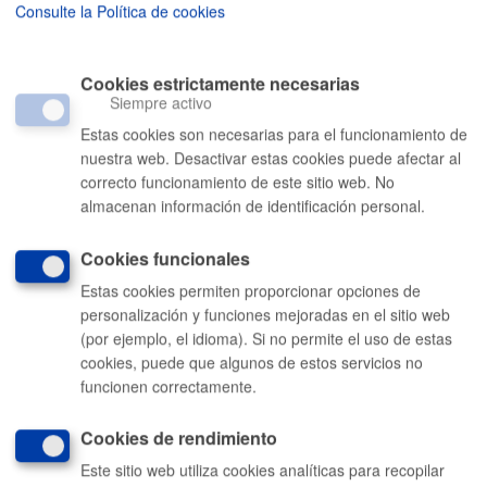
Consulte la Política de cookies
Proyecto normativo: ordenanzas fiscales 2027
Cookies estrictamente necesarias
Histórico de reuniones abiertas
Siempre activo
Estas cookies son necesarias para el funcionamiento de
nuestra web. Desactivar estas cookies puede afectar al
correcto funcionamiento de este sitio web. No
almacenan información de identificación personal.
Comunícate con el Ayuntamiento de Donostia / San
Sebastián
Cookies funcionales
(gratuito desde Donostia / San Sebastián)
010
Estas cookies permiten proporcionar opciones de
(+34) 943 481 000
personalización y funciones mejoradas en el sitio web
Buzón de la ciudadanía
(por ejemplo, el idioma). Si no permite el uso de estas
cookies, puede que algunos de estos servicios no
Enlaces útiles
funcionen correctamente.
Ofertas de empleo
Cookies de rendimiento
Perfil del contratante
Sede electrónica
Este sitio web utiliza cookies analíticas para recopilar
Mapas - GeoDonostia