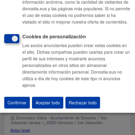
información anónima, como la cantidad de visitantes de
Sala de prensa
donostia.eus y las páginas más populares. Si no permite
Mapa web
el uso de estas cookies no podremos saber si ha
visitado el sitio ni mejorar nuestra oferta de contenidos.
Otras páginas web corporativas
Cookies de personalización
Donostia Kirola
Donostia Kultura
Los socios anunciantes pueden crear estas cookies en
Donostia Turismo
el sitio. Dichas compañías pueden usarlas para crear un
Fomento de San Sebastián
perfil de sus intereses y mostrarle anuncios
Dbus
personalizados en otros sitios sin almacenar
directamente información personal. Donostia.eus no
utiliza a día de hoy cookies de este tipo ni anuncios
Síguenos en redes sociales
ajenos.
Confirmar
Aceptar todo
Rechazar todo
© Donostiako Udala - Ayuntamiento de Donostia / San
Sebastián Ijentea 1, 20003 Donostia / San Sebastián
Aviso legal