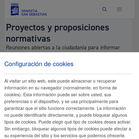
Buscar
Proyectos y proposiciones
normativas
Reuniones abiertas a la ciudadanía para informar
sobre los proyectos normativos que se incluirán en el
orden del día de los siguientes Plenos Municipales.
Configuración de cookies
Próximas reuniones informativas abiertas a la
Al visitar un sitio web, este puede almacenar o recuperar
Ciudadanía:
información en su navegador (normalmente, en forma de
cookies). Esta información puede ser sobre usted, sus
preferencias o el dispositivo, y se usa principalmente para
En este momento, no se preven reuniones
garantizar que el sitio funcione correctamente. La información
abiertas informativas.
no puede identificarle directamente, y puede bloquear algunos
tipos de cookies. Puede elegir qué tipo de cookies desea activar.
Sin embargo, bloquear algunos tipos de cookies puede afectar a
Últimas reuniones informativas realizadas:
su experiencia del sitio y los servicios que podemos ofrecerle.