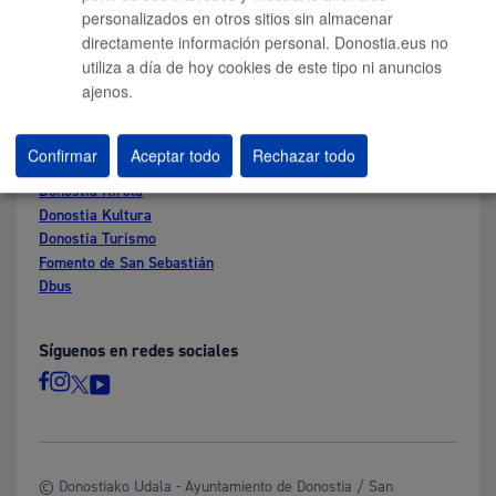
Perfil del contratante
personalizados en otros sitios sin almacenar
Sede electrónica
directamente información personal. Donostia.eus no
Mapas - GeoDonostia
utiliza a día de hoy cookies de este tipo ni anuncios
Sala de prensa
ajenos.
Mapa web
Confirmar
Aceptar todo
Rechazar todo
Otras páginas web corporativas
Donostia Kirola
Donostia Kultura
Donostia Turismo
Fomento de San Sebastián
Dbus
Síguenos en redes sociales
© Donostiako Udala - Ayuntamiento de Donostia / San