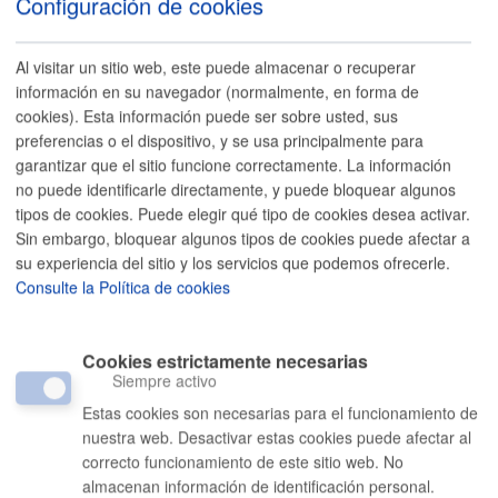
Configuración de cookies
d) Las posibles soluciones alternativas regulatorias y
no regulatorias.
Al visitar un sitio web, este puede almacenar o recuperar
Aquí se encuentra la documentación necesaria sobre
información en su navegador (normalmente, en forma de
las futuras normativas, así como de los cuatro
cookies). Esta información puede ser sobre usted, sus
aspectos específicos antes señalados, de manera que
preferencias o el dispositivo, y se usa principalmente para
la ciudadanía y las organizaciones puedan tener la
garantizar que el sitio funcione correctamente. La información
información suficiente para hacer las aportaciones
no puede identificarle directamente, y puede bloquear algunos
que consideren oportunas. El plazo para dichas
tipos de cookies. Puede elegir qué tipo de cookies desea activar.
aportaciones será de 15 días hábiles y se realizarán
Sin embargo, bloquear algunos tipos de cookies puede afectar a
a través de este espacio web.
su experiencia del sitio y los servicios que podemos ofrecerle.
Consulte la Política de cookies
Listado de propuestas de
reglamentos y ordenanzas en
Cookies estrictamente necesarias
Consulta Pública
Siempre activo
Estas cookies son necesarias para el funcionamiento de
aportaciones
Propuesta de aprobación de un
nuestra web. Desactivar estas cookies puede afectar al
hasta el
nuevo reglamento de depósito,
correcto funcionamiento de este sitio web. No
11/08/2026
custodia y devolución de los
almacenan información de identificación personal.