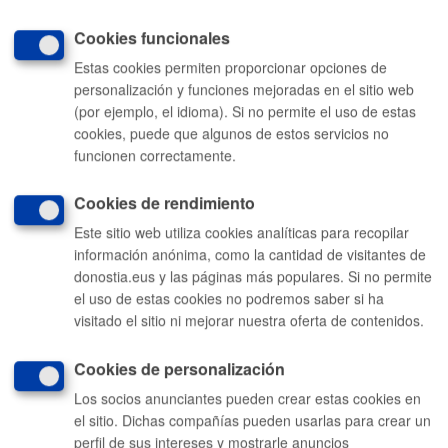
objetos perdidos en Donostia/
San Sebastián
Cookies funcionales
Estas cookies permiten proporcionar opciones de
personalización y funciones mejoradas en el sitio web
(por ejemplo, el idioma). Si no permite el uso de estas
cookies, puede que algunos de estos servicios no
Histórico de consultas previas
funcionen correctamente.
Cookies de rendimiento
Este sitio web utiliza cookies analíticas para recopilar
Comunícate con el Ayuntamiento de Donostia / San
información anónima, como la cantidad de visitantes de
Sebastián
donostia.eus y las páginas más populares. Si no permite
(gratuito desde Donostia / San Sebastián)
010
el uso de estas cookies no podremos saber si ha
(+34) 943 481 000
visitado el sitio ni mejorar nuestra oferta de contenidos.
Buzón de la ciudadanía
Cookies de personalización
Los socios anunciantes pueden crear estas cookies en
Enlaces útiles
el sitio. Dichas compañías pueden usarlas para crear un
Ofertas de empleo
perfil de sus intereses y mostrarle anuncios