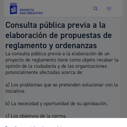
Buscar
Consulta pública previa a la
elaboración de propuestas de
reglamento y ordenanzas
La consulta pública previa a la elaboración de un
proyecto de reglamento tiene como objeto recabar la
opinión de la ciudadanía y de las organizaciones
potencialmente afectadas acerca de:
a) Los problemas que se pretenden solucionar con la
iniciativa.
b) La necesidad y oportunidad de su aprobación.
c) Los objetivos de la norma.