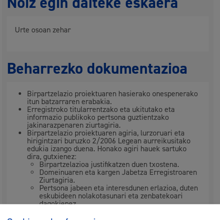
Noiz egin daiteke eskaera
Urte osoan zehar
Beharrezko dokumentazioa
Birpartzelazio proiektuaren hasierako onespenerako
itun batzarraren erabakia.
Erregistroko titularrentzako eta ukitutako eta
informazio publikoko pertsona guztientzako
jakinarazpenaren ziurtagiria.
Birpartzelazio proiektuaren agiria, lurzoruari eta
hirigintzari buruzko 2/2006 Legean aurreikusitako
edukia izango duena. Honako agiri hauek sartuko
dira, gutxienez:
Birpartzelazioa justifikatzen duen txostena.
Domeinuaren eta kargen Jabetza Erregistroaren
Ziurtagiria.
Pertsona jabeen eta interesdunen erlazioa, duten
eskubideen nolakotasunari eta zenbatekoari
dagokienez.
Sortzen diren finken esleipenerako proposamena.
Plana egikaritzearen ondorioz desagertuko diren