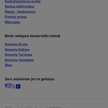
Kontratatzailaren profila
Egoitza elektronikoa
Mapak - GeoDonostia
Prentsa aretoa
Web-mapa
Beste webgune korporatibo batzuk
Donostia Kirola
Donostia Kultura
Donostia Turismoa
Donostia Sustapena
Dbus
Sare sozialetan jarrai gaitzazu