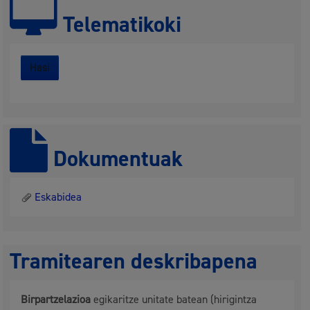
Telematikoki
Hasi
Dokumentuak
Eskabidea
Tramitearen deskribapena
Birpartzelazioa
egikaritze unitate batean (hirigintza