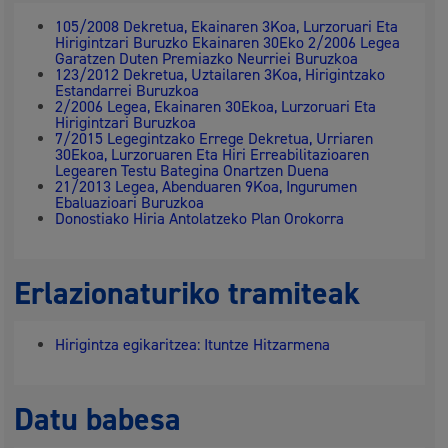
105/2008 Dekretua, Ekainaren 3Koa, Lurzoruari Eta
Hirigintzari Buruzko Ekainaren 30Eko 2/2006 Legea
Garatzen Duten Premiazko Neurriei Buruzkoa
123/2012 Dekretua, Uztailaren 3Koa, Hirigintzako
Estandarrei Buruzkoa
2/2006 Legea, Ekainaren 30Ekoa, Lurzoruari Eta
Hirigintzari Buruzkoa
7/2015 Legegintzako Errege Dekretua, Urriaren
30Ekoa, Lurzoruaren Eta Hiri Erreabilitazioaren
Legearen Testu Bategina Onartzen Duena
21/2013 Legea, Abenduaren 9Koa, Ingurumen
Ebaluazioari Buruzkoa
Donostiako Hiria Antolatzeko Plan Orokorra
Erlazionaturiko tramiteak
Hirigintza egikaritzea: Ituntze Hitzarmena
Datu babesa