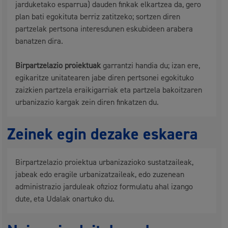
jarduketako esparrua) dauden finkak elkartzea da, gero
plan bati egokituta berriz zatitzeko; sortzen diren
partzelak pertsona interesdunen eskubideen arabera
banatzen dira.
Birpartzelazio proiektuak
garrantzi handia du; izan ere,
egikaritze unitatearen jabe diren pertsonei egokituko
zaizkien partzela eraikigarriak eta partzela bakoitzaren
urbanizazio kargak zein diren finkatzen du.
Zeinek egin dezake eskaera
Birpartzelazio proiektua urbanizazioko sustatzaileak,
jabeak edo eragile urbanizatzaileak, edo zuzenean
administrazio jarduleak ofizioz formulatu ahal izango
dute, eta Udalak onartuko du.