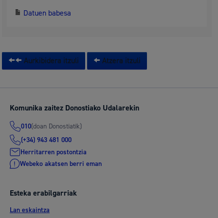
Datuen babesa
Aurkibidera itzuli
Atzera itzuli
Komunika zaitez Donostiako Udalarekin
(doan Donostiatik)
010
(+34) 943 481 000
Herritarren postontzia
Webeko akatsen berri eman
Esteka erabilgarriak
Lan eskaintza