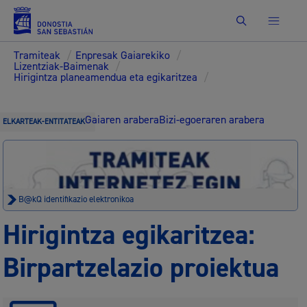
Bilatu
Tramiteak
/
Enpresak Gaiarekiko
/
Lizentziak-Baimenak
/
Hirigintza planeamendua eta egikaritzea
/
Gaiaren arabera
Bizi-egoeraren arabera
ELKARTEAK-ENTITATEAK
B@kQ identifikazio elektronikoa
Hirigintza egikaritzea:
Birpartzelazio proiektua